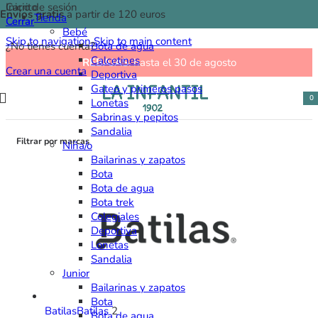
Carrito
Inicio de sesión
Envíos gratis
a partir de 120 euros
Tienda
Cerrar
Cerrar
Bebé
Skip to navigation
Skip to main content
¿No tienes cuenta?
Bota de agua
Calcetines
REBAJAS
: hasta el 30 de agosto
Crear una cuenta
Deportiva
Gateo y primeros pasos
0
Lonetas
ele
Sabrinas y pepitos
Sandalia
Filtrar por marcas
Niña/o
Bailarinas y zapatos
Bota
Bota de agua
Bota trek
Colegiales
Deportiva
Lonetas
Sandalia
Junior
Bailarinas y zapatos
Bota
Batilas
Batilas
2
Bota de agua