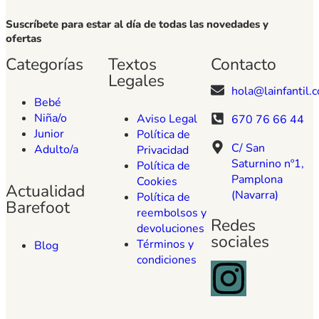
Suscríbete para estar al día de todas las novedades y
ofertas
Categorías
Textos
Contacto
Legales
hola@lainfantil.
Bebé
Niña/o
Aviso Legal
670 76 66 44
Junior
Política de
C/ San
Adulto/a
Privacidad
Saturnino nº1,
Política de
Pamplona
Cookies
Actualidad
(Navarra)
Política de
Barefoot
reembolsos y
Redes
devoluciones
sociales
Términos y
Blog
condiciones