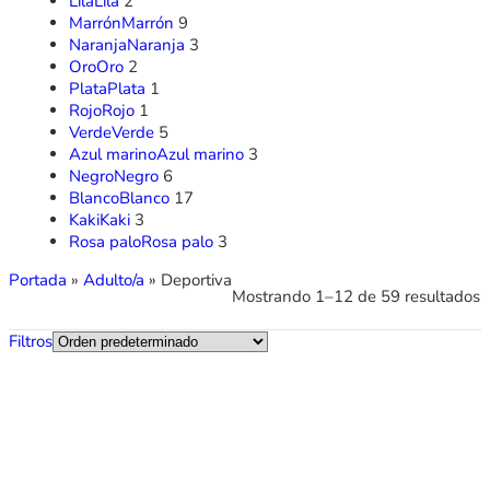
Lila
Lila
2
Marrón
Marrón
9
Naranja
Naranja
3
Oro
Oro
2
Plata
Plata
1
Rojo
Rojo
1
Verde
Verde
5
Azul marino
Azul marino
3
Negro
Negro
6
Blanco
Blanco
17
Kaki
Kaki
3
Rosa palo
Rosa palo
3
Portada
»
Adulto/a
»
Deportiva
Mostrando 1–12 de 59 resultados
Filtros