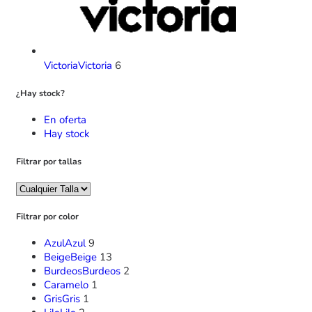
Victoria
Victoria
6
¿Hay stock?
En oferta
Hay stock
Filtrar por tallas
Filtrar por color
Azul
Azul
9
Beige
Beige
13
Burdeos
Burdeos
2
Caramelo
1
Gris
Gris
1