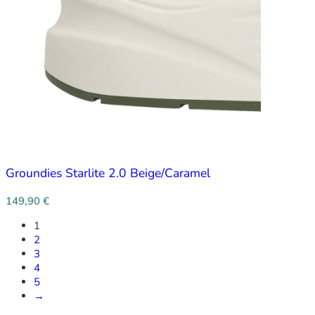
Groundies Starlite 2.0 Beige/Caramel
149,90
€
1
2
3
4
5
→