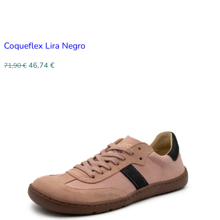
Coqueflex Lira Negro
46,74
€
71,90
€