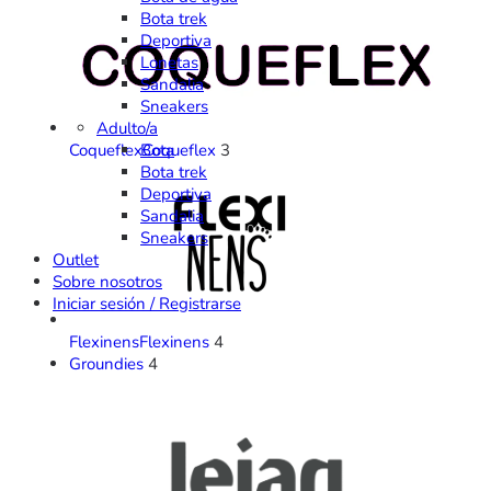
Bota trek
Deportiva
Lonetas
Sandalia
Sneakers
Adulto/a
Bota
Coqueflex
Coqueflex
3
Bota trek
Deportiva
Sandalia
Sneakers
Outlet
Sobre nosotros
Iniciar sesión / Registrarse
Flexinens
Flexinens
4
Groundies
4