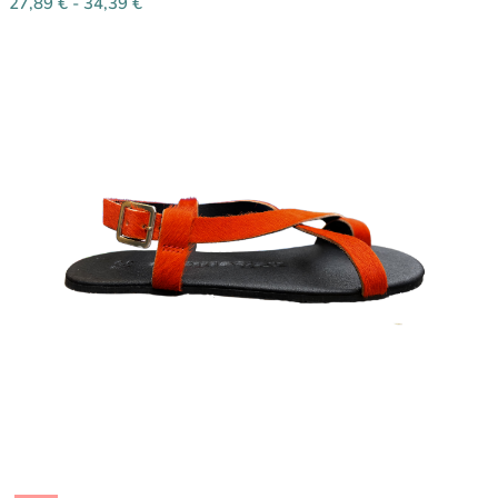
27,89
€
-
34,39
€