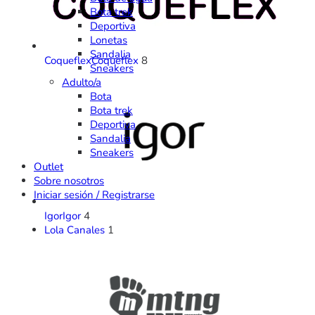
Bota trek
Deportiva
Lonetas
Sandalia
Coqueflex
Coqueflex
8
Sneakers
Adulto/a
Bota
Bota trek
Deportiva
Sandalia
Sneakers
Outlet
Sobre nosotros
Iniciar sesión / Registrarse
Igor
Igor
4
Lola Canales
1