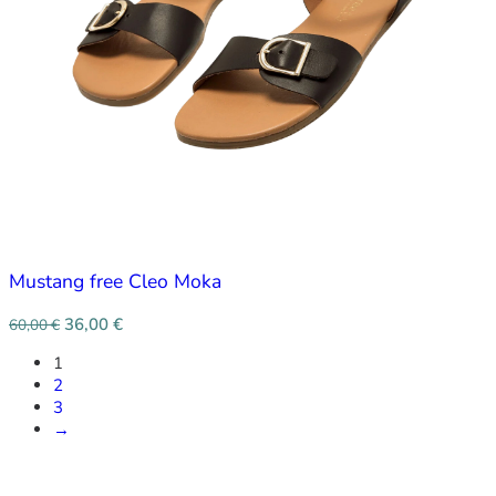
Mustang free Cleo Moka
36,00
€
60,00
€
1
2
3
→