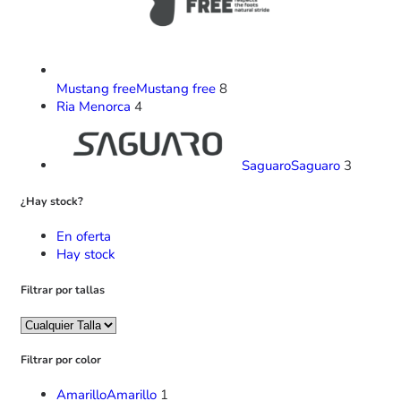
Mustang free
Mustang free
8
Ria Menorca
4
Saguaro
Saguaro
3
¿Hay stock?
En oferta
Hay stock
Filtrar por tallas
Filtrar por color
Amarillo
Amarillo
1