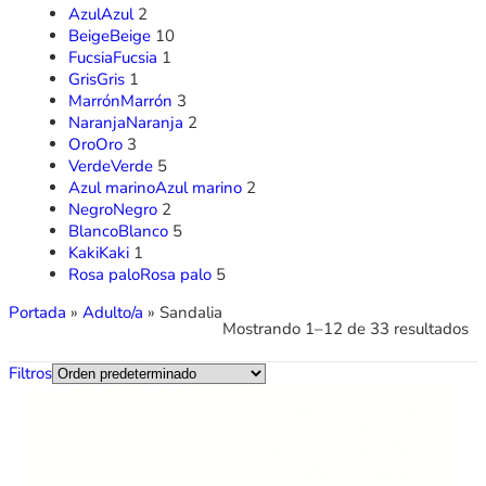
Azul
Azul
2
Beige
Beige
10
Fucsia
Fucsia
1
Gris
Gris
1
Marrón
Marrón
3
Naranja
Naranja
2
Oro
Oro
3
Verde
Verde
5
Azul marino
Azul marino
2
Negro
Negro
2
Blanco
Blanco
5
Kaki
Kaki
1
Rosa palo
Rosa palo
5
Portada
»
Adulto/a
»
Sandalia
Mostrando 1–12 de 33 resultados
Filtros