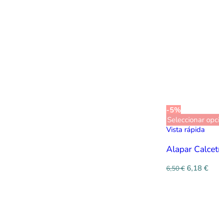
-5%
Seleccionar opc
Vista rápida
Alapar Calcet
6,18
€
6,50
€