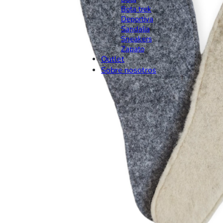
Bota trek
Deportiva
Sandalia
Sneakers
Zapato
Outlet
Sobre nosotros