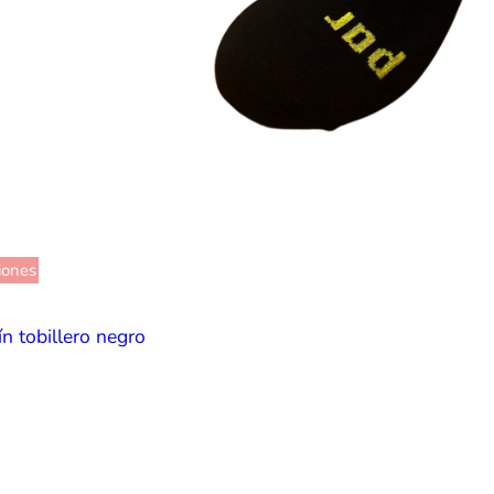
iones
ín tobillero negro