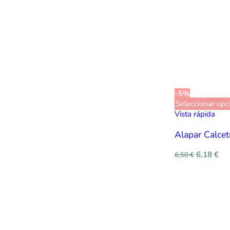
-5%
Seleccionar opc
Vista rápida
Alapar Calcet
6,18
€
6,50
€