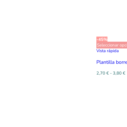
-45%
Seleccionar opc
Vista rápida
Plantilla borr
2,70
€
-
3,80
€