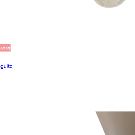
iones
eguito