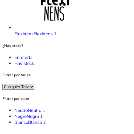
Flexinens
Flexinens
1
¿Hay stock?
En oferta
Hay stock
Filtrar por tallas
Filtrar por color
Neutro
Neutro
1
Negro
Negro
1
Blanco
Blanco
2