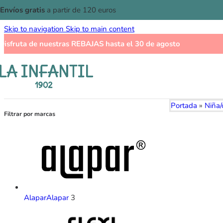
Envíos gratis
a partir de 120 euros
Skip to navigation
Skip to main content
Disfruta de nuestras
REBAJAS
hasta el 30 de agosto
Portada
»
Niña/
Filtrar por marcas
Alapar
Alapar
3