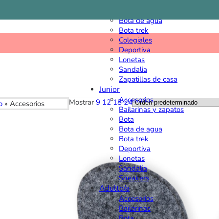
Bailarinas y zapatos
Bota
Bota de agua
Bota trek
Colegiales
Deportiva
Lonetas
Sandalia
Zapatillas de casa
Junior
Accesorios
Mostrar
9
12
18
24
o
»
Accesorios
Bailarinas y zapatos
Bota
Bota de agua
Bota trek
Deportiva
Lonetas
Sandalia
Sneakers
Adulto/a
Accesorios
Bailarinas
Bota