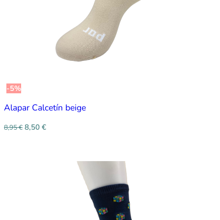
-5%
Alapar Calcetín beige
8,50
€
8,95
€