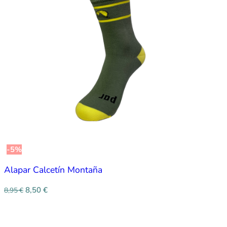
-5%
Alapar Calcetín Montaña
8,50
€
8,95
€