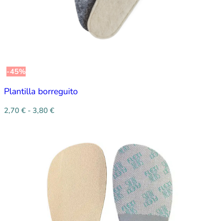
-45%
Plantilla borreguito
2,70
€
-
3,80
€