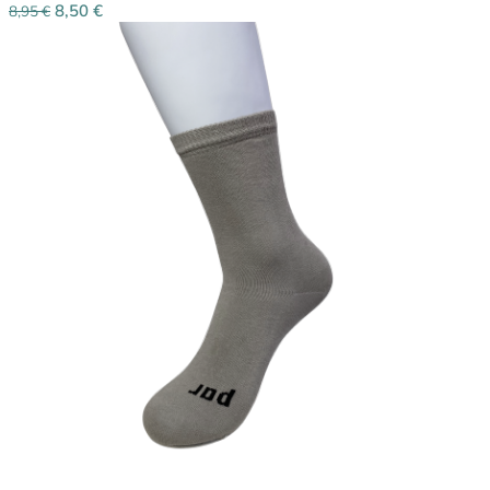
8,50
€
8,95
€