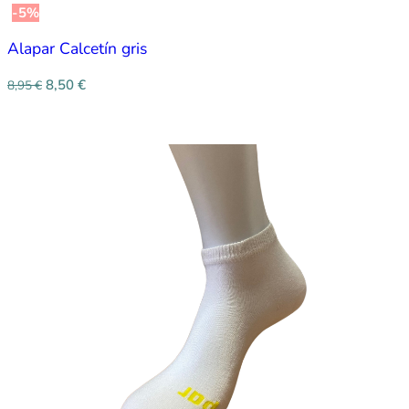
-5%
Alapar Calcetín gris
8,50
€
8,95
€