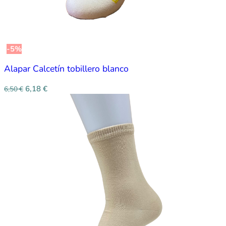
-5%
Alapar Calcetín tobillero blanco
6,18
€
6,50
€