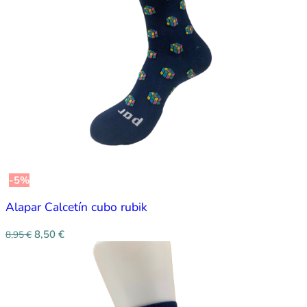
-5%
Alapar Calcetín cubo rubik
8,50
€
8,95
€