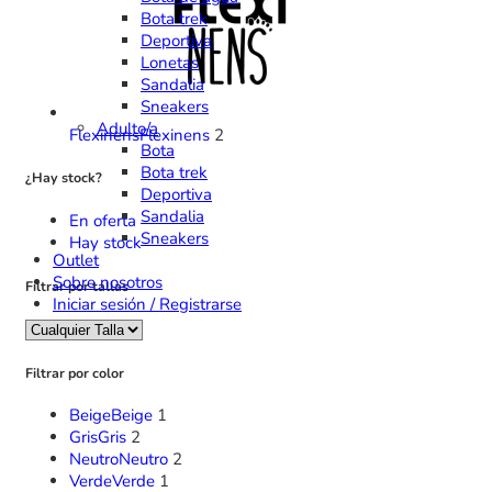
Bota trek
Deportiva
Lonetas
Sandalia
Sneakers
Adulto/a
Flexinens
Flexinens
2
Bota
Bota trek
¿Hay stock?
Deportiva
Sandalia
En oferta
Sneakers
Hay stock
Outlet
Sobre nosotros
Filtrar por tallas
Iniciar sesión / Registrarse
Filtrar por color
Beige
Beige
1
Gris
Gris
2
Neutro
Neutro
2
Verde
Verde
1