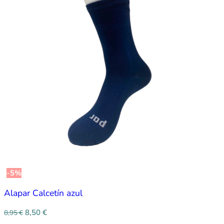
-5%
Alapar Calcetín azul
8,50
€
8,95
€