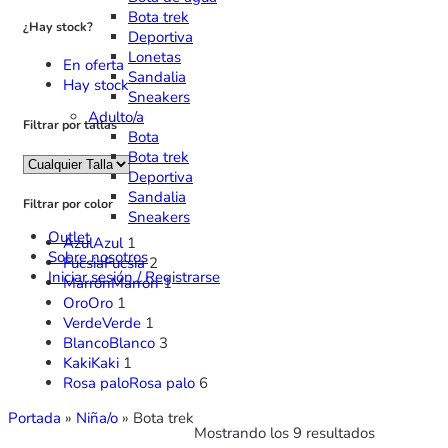
Bota trek
¿Hay stock?
Deportiva
Lonetas
En oferta
Sandalia
Hay stock
Sneakers
Adulto/a
Filtrar por tallas
Bota
Bota trek
Deportiva
Sandalia
Filtrar por color
Sneakers
Outlet
Azul
Azul
1
Sobre nosotros
Fucsia
Fucsia
2
Iniciar sesión / Registrarse
Marrón
Marrón
1
Oro
Oro
1
Verde
Verde
1
Blanco
Blanco
3
Kaki
Kaki
1
Rosa palo
Rosa palo
6
Portada
»
Niña/o
»
Bota trek
Mostrando los 9 resultados