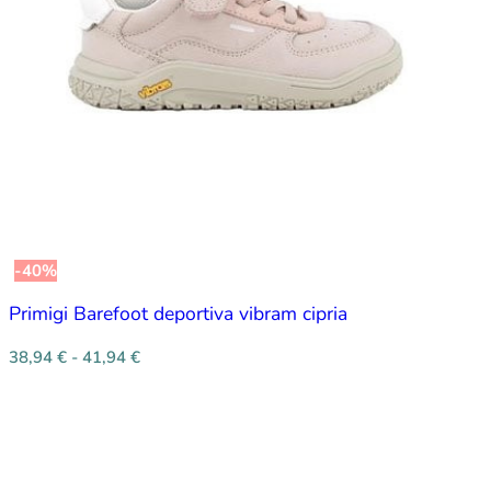
-40%
Primigi Barefoot deportiva vibram cipria
38,94
€
-
41,94
€