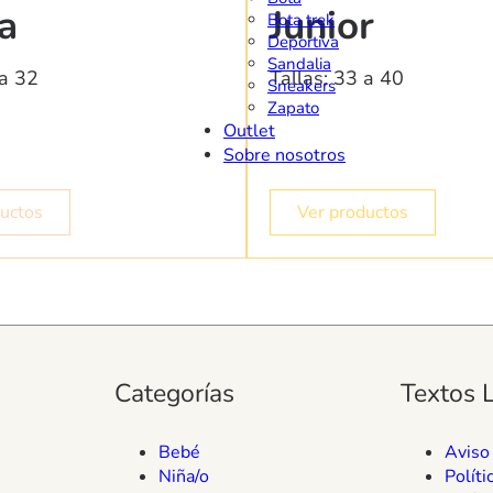
a
Junior
Bota trek
Deportiva
Sandalia
 a 32
Tallas: 33 a 40
Sneakers
Zapato
Outlet
Sobre nosotros
ductos
Ver productos
Categorías
Textos 
Bebé
Aviso
Niña/o
Políti