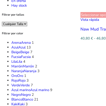
En oferta
Hay stock
Seleccionar opc
Filtrar por tallas
Vista rápida
Naw Mud Trai
Filtrar por color
40,80
€
-
46,8
Arena
Arena
1
Azul
Azul
13
Beige
Beige
7
Fucsia
Fucsia
4
Lila
Lila
4
Marrón
Marrón
2
Naranja
Naranja
3
Oro
Oro
1
Rojo
Rojo
3
Verde
Verde
7
Azul marino
Azul marino
9
Negro
Negro
2
Blanco
Blanco
21
Kaki
Kaki
3