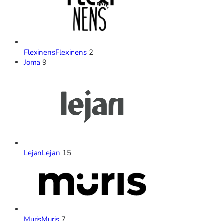
Flexinens
Flexinens
2
Joma
9
Lejan
Lejan
15
Muris
Muris
7