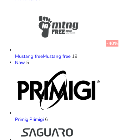
-40%
Mustang free
Mustang free
19
Naw
5
Primigi
Primigi
6