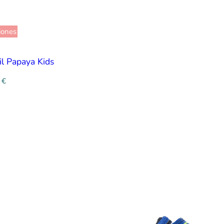
iones
l Papaya Kids
0
€