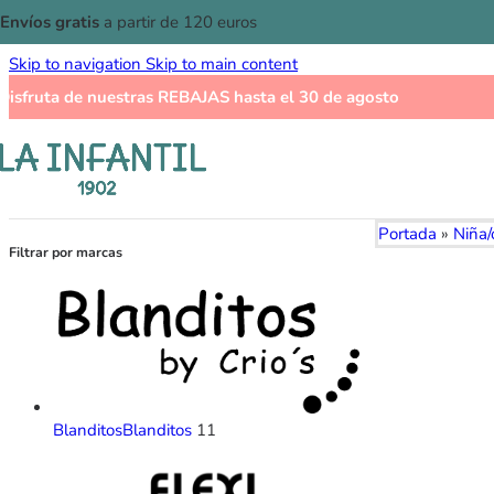
Envíos gratis
a partir de 120 euros
Skip to navigation
Skip to main content
Disfruta de nuestras
REBAJAS
hasta el 30 de agosto
Portada
»
Niña/
Filtrar por marcas
Blanditos
Blanditos
11