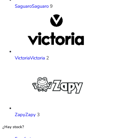
Saguaro
Saguaro
9
Victoria
Victoria
2
Zapy
Zapy
3
¿Hay stock?