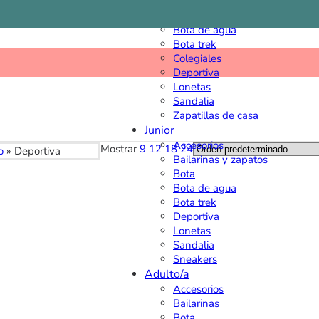
Bailarinas y zapatos
Bota
Bota de agua
Bota trek
Colegiales
Deportiva
Lonetas
Sandalia
Zapatillas de casa
Junior
Accesorios
Mostrar
9
12
18
24
o
»
Deportiva
Bailarinas y zapatos
Bota
Bota de agua
Bota trek
Deportiva
Lonetas
Sandalia
Sneakers
Adulto/a
Accesorios
Bailarinas
Bota