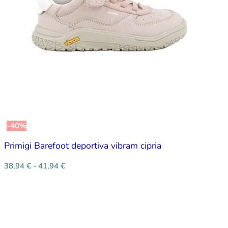
-40%
Primigi Barefoot deportiva vibram cipria
38,94
€
-
41,94
€