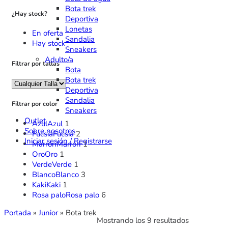
Bota trek
¿Hay stock?
Deportiva
Lonetas
En oferta
Sandalia
Hay stock
Sneakers
Adulto/a
Filtrar por tallas
Bota
Bota trek
Deportiva
Sandalia
Filtrar por color
Sneakers
Outlet
Azul
Azul
1
Sobre nosotros
Fucsia
Fucsia
2
Iniciar sesión / Registrarse
Marrón
Marrón
1
Oro
Oro
1
Verde
Verde
1
Blanco
Blanco
3
Kaki
Kaki
1
Rosa palo
Rosa palo
6
Portada
»
Junior
»
Bota trek
Mostrando los 9 resultados