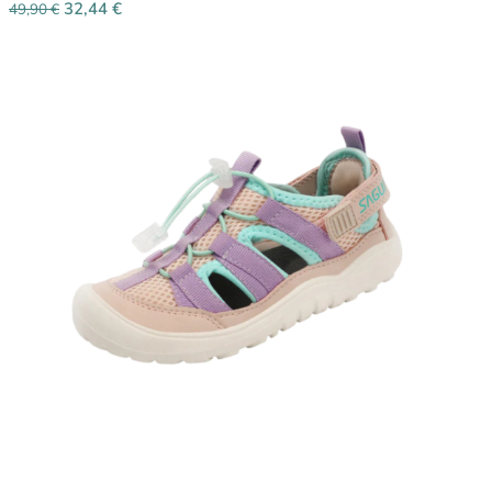
32,44
€
49,90
€