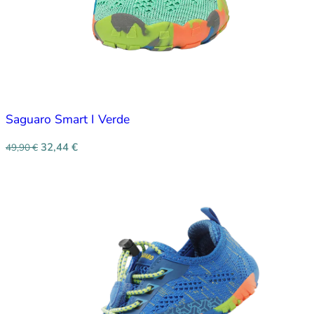
Saguaro Smart I Verde
32,44
€
49,90
€