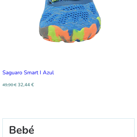
Saguaro Smart I Azul
32,44
€
49,90
€
Bebé