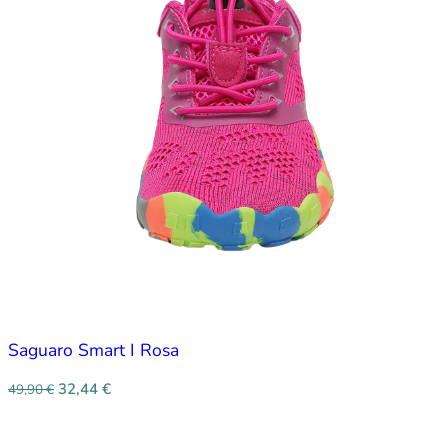
Saguaro Smart I Rosa
32,44
€
49,90
€