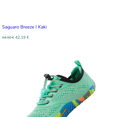
Saguaro Breeze I Kaki
42,19
€
64,90
€