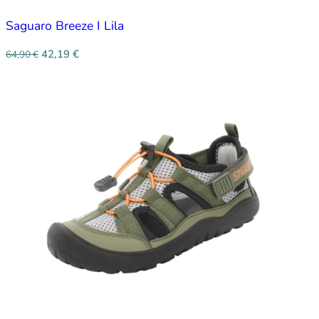
Saguaro Breeze I Lila
42,19
€
64,90
€