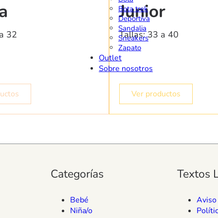
a
Junior
Bota trek
Deportiva
Sandalia
 a 32
Tallas: 33 a 40
Sneakers
Zapato
Outlet
Sobre nosotros
ductos
Ver productos
Categorías
Textos 
Bebé
Aviso
Niña/o
Políti