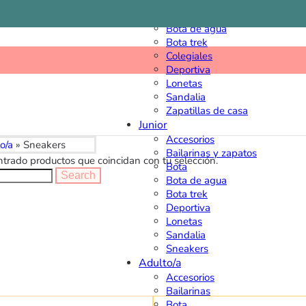
Bailarinas y zapatos
Bota
Bota de agua
Bota trek
Colegiales
Deportiva
Lonetas
Sandalia
Zapatillas de casa
Junior
Accesorios
o/a
»
Sneakers
Bailarinas y zapatos
trado productos que coincidan con tu selección.
Bota
Search
Bota de agua
Bota trek
Deportiva
Lonetas
Sandalia
Sneakers
Adulto/a
Accesorios
Bailarinas
Bota