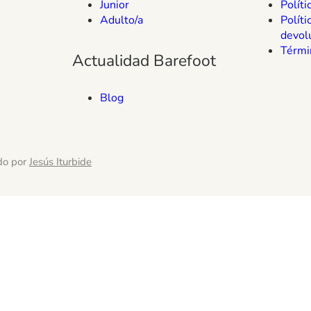
Junior
Políti
Adulto/a
Políti
devol
Térmi
Actualidad Barefoot
Blog
do por
Jesús Iturbide