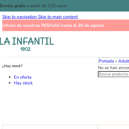
Envíos gratis
a partir de 120 euros
Skip to navigation
Skip to main content
Disfruta de nuestras
REBAJAS
hasta el 30 de agosto
Portada
»
Adult
¿Hay stock?
No se han encon
En oferta
Hay stock