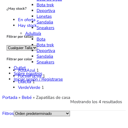
Bota trek
¿Hay stock?
Deportiva
Lonetas
En oferta
Sandalia
Hay stock
Sneakers
Adulto/a
Filtrar por tallas
Bota
Bota trek
Deportiva
Sandalia
Filtrar por color
Sneakers
Outlet
Azul
Azul
1
Sobre nosotros
Fucsia
Fucsia
1
Iniciar sesión / Registrarse
Lila
Lila
1
Verde
Verde
1
Portada
»
Bebé
»
Zapatillas de casa
Mostrando los 4 resultados
Filtros