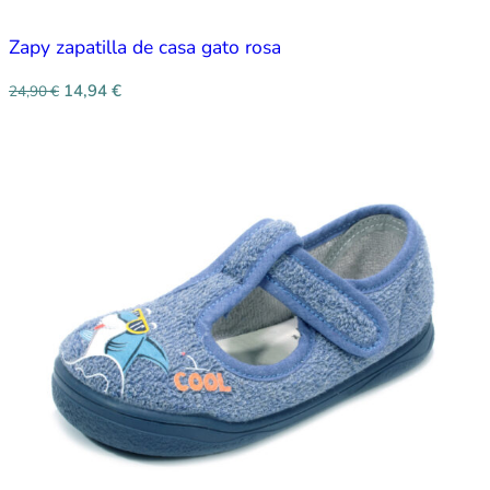
Zapy zapatilla de casa gato rosa
14,94
€
24,90
€