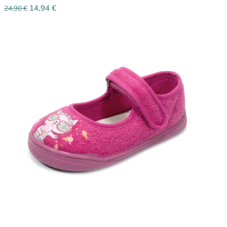
14,94
€
24,90
€