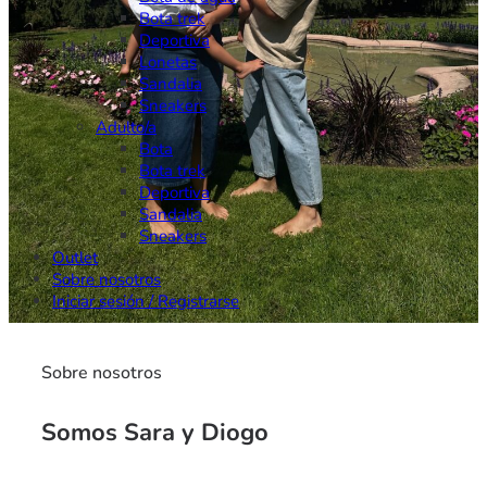
Bota trek
Deportiva
Lonetas
Sandalia
Sneakers
Adulto/a
Bota
Bota trek
Deportiva
Sandalia
Sneakers
Outlet
Sobre nosotros
Iniciar sesión / Registrarse
Sobre nosotros
Somos Sara y Diogo