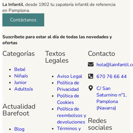
La Infantil
, desde 1902 tu zapatería infantil de referencia
en Pamplona.
Contáctanos
Suscríbete para estar al día de todas las novedades y
ofertas
Categorías
Textos
Contacto
Legales
hola@lainfantil.
Bebé
Niña/o
Aviso Legal
670 76 66 44
Junior
Política de
C/ San
Adulto/a
Privacidad
Saturnino nº1,
Política de
Pamplona
Cookies
Actualidad
(Navarra)
Política de
Barefoot
reembolsos y
Redes
devoluciones
sociales
Términos y
Blog