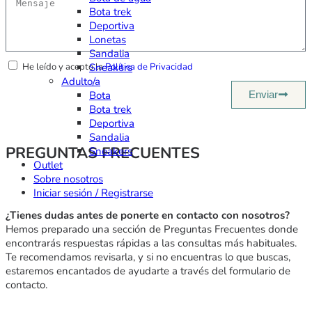
Bota trek
Deportiva
Lonetas
Sandalia
He leído y acepto la
Política de Privacidad
Sneakers
Adulto/a
Bota
Enviar
Bota trek
Deportiva
Sandalia
PREGUNTAS FRECUENTES
Sneakers
Outlet
Sobre nosotros
Iniciar sesión / Registrarse
¿Tienes dudas antes de ponerte en contacto con nosotros?
Hemos preparado una sección de Preguntas Frecuentes donde
encontrarás respuestas rápidas a las consultas más habituales.
Te recomendamos revisarla, y si no encuentras lo que buscas,
estaremos encantados de ayudarte a través del formulario de
contacto.