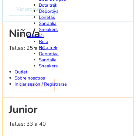
Bota trek
Ver productos
Deportiva
Lonetas
Sandalia
Sneakers
Niño/a
Adulto/a
Bota
Tallas: 25 a 32
Bota trek
Deportiva
Sandalia
Sneakers
Outlet
Sobre nosotros
Iniciar sesión / Registrarse
Ver productos
Junior
Tallas: 33 a 40