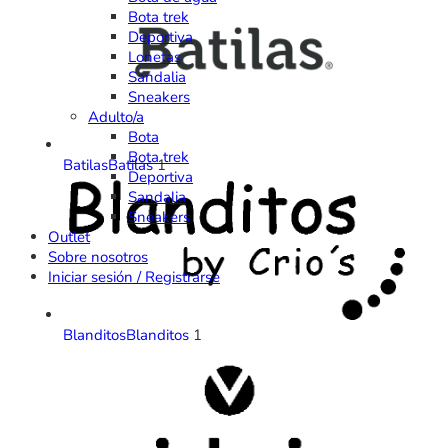
Bota trek
Deportiva
Lonetas
Sandalia
Sneakers
Adulto/a
Bota
Bota trek
Batilas
Batilas
1
Deportiva
Sandalia
Sneakers
Outlet
Sobre nosotros
Iniciar sesión / Registrarse
Blanditos
Blanditos
1