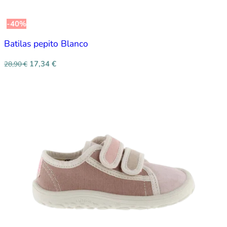
-40%
Batilas pepito Blanco
17,34
€
28,90
€