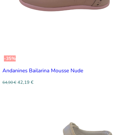
-35%
Andanines Bailarina Mousse Nude
42,19
€
64,90
€