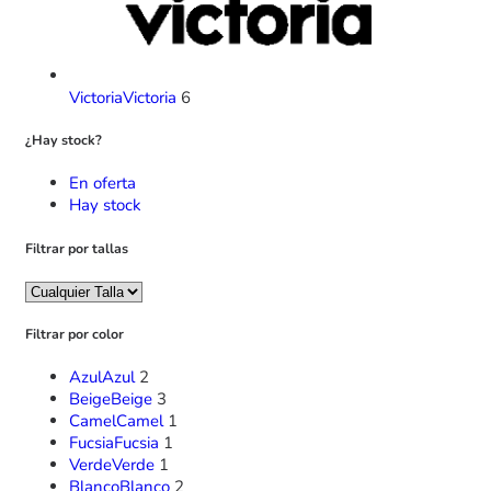
Victoria
Victoria
6
¿Hay stock?
En oferta
Hay stock
Filtrar por tallas
Filtrar por color
Azul
Azul
2
Beige
Beige
3
Camel
Camel
1
Fucsia
Fucsia
1
Verde
Verde
1
Blanco
Blanco
2