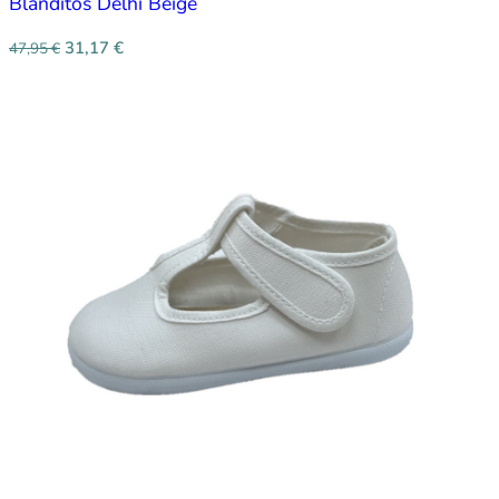
Blanditos Delhi Beige
31,17
€
47,95
€