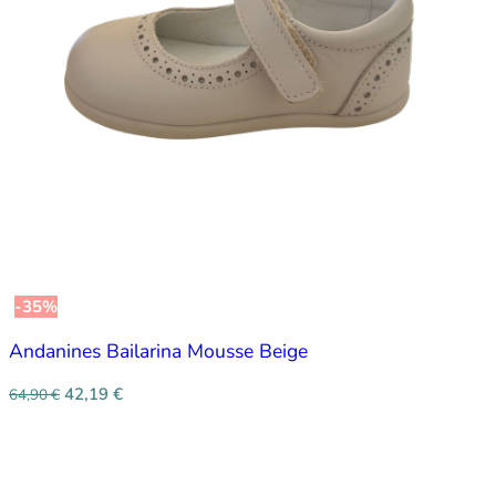
-35%
Andanines Bailarina Mousse Beige
42,19
€
64,90
€