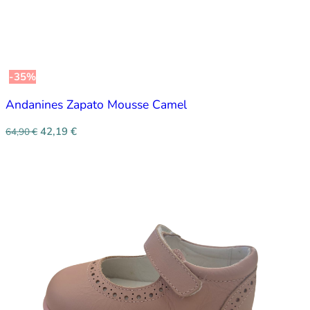
-35%
Andanines Zapato Mousse Camel
42,19
€
64,90
€