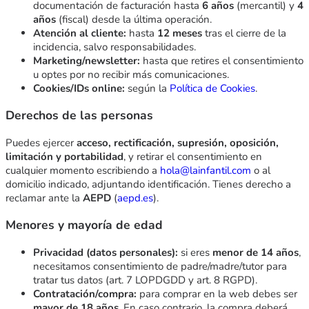
documentación de facturación hasta
6 años
(mercantil) y
4
años
(fiscal) desde la última operación.
Atención al cliente:
hasta
12 meses
tras el cierre de la
incidencia, salvo responsabilidades.
Marketing/newsletter:
hasta que retires el consentimiento
u optes por no recibir más comunicaciones.
Cookies/IDs online:
según la
Política de Cookies
.
Derechos de las personas
Puedes ejercer
acceso, rectificación, supresión, oposición,
limitación y portabilidad
, y retirar el consentimiento en
cualquier momento escribiendo a
hola@lainfantil.com
o al
domicilio indicado, adjuntando identificación. Tienes derecho a
reclamar ante la
AEPD
(
aepd.es
).
Menores y mayoría de edad
Privacidad (datos personales):
si eres
menor de 14 años
,
necesitamos consentimiento de padre/madre/tutor para
tratar tus datos (art. 7 LOPDGDD y art. 8 RGPD).
Contratación/compra:
para comprar en la web debes ser
mayor de 18 años
. En caso contrario, la compra deberá