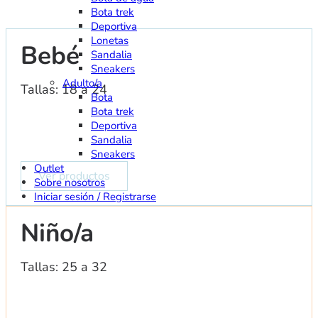
Bota trek
Deportiva
Lonetas
Bebé
Sandalia
Sneakers
Adulto/a
Tallas: 18 a 24
Bota
Bota trek
Deportiva
Sandalia
Sneakers
Outlet
Ver productos
Sobre nosotros
Iniciar sesión / Registrarse
Niño/a
Tallas: 25 a 32