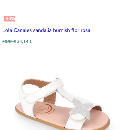
-40%
Lola Canales sandalia burnish flor rosa
34,14
€
56,90
€