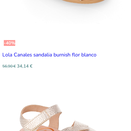
-40%
Lola Canales sandalia burnish flor blanco
34,14
€
56,90
€