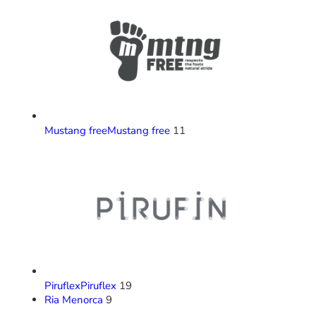
Mustang free
Mustang free
11
Piruflex
Piruflex
19
Ria Menorca
9