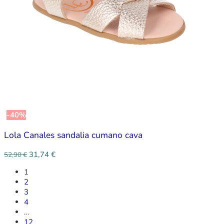
-40%
Lola Canales sandalia cumano cava
31,74
€
52,90
€
1
2
3
4
…
12