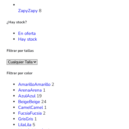
Zapy
Zapy
8
¿Hay stock?
En oferta
Hay stock
Filtrar por tallas
Filtrar por color
Amarillo
Amarillo
2
Arena
Arena
1
Azul
Azul
19
Beige
Beige
24
Camel
Camel
1
Fucsia
Fucsia
2
Gris
Gris
1
Lila
Lila
5