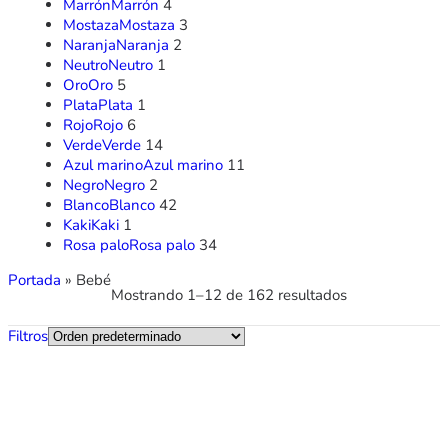
Marrón
Marrón
4
Mostaza
Mostaza
3
Naranja
Naranja
2
Neutro
Neutro
1
Oro
Oro
5
Plata
Plata
1
Rojo
Rojo
6
Verde
Verde
14
Azul marino
Azul marino
11
Negro
Negro
2
Blanco
Blanco
42
Kaki
Kaki
1
Rosa palo
Rosa palo
34
Portada
»
Bebé
Mostrando 1–12 de 162 resultados
Filtros