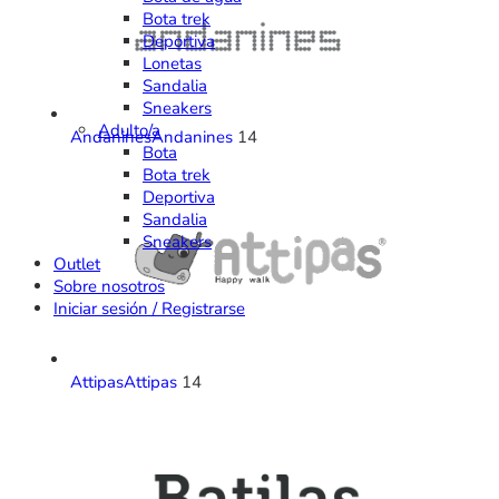
Bota trek
Deportiva
Lonetas
Sandalia
Sneakers
Adulto/a
Andanines
Andanines
14
Bota
Bota trek
Deportiva
Sandalia
Sneakers
Outlet
Sobre nosotros
Iniciar sesión / Registrarse
Attipas
Attipas
14