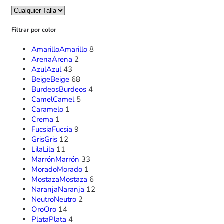
Filtrar por color
Amarillo
Amarillo
8
Arena
Arena
2
Azul
Azul
43
Beige
Beige
68
Burdeos
Burdeos
4
Camel
Camel
5
Caramelo
1
Crema
1
Fucsia
Fucsia
9
Gris
Gris
12
Lila
Lila
11
Marrón
Marrón
33
Morado
Morado
1
Mostaza
Mostaza
6
Naranja
Naranja
12
Neutro
Neutro
2
Oro
Oro
14
Plata
Plata
4