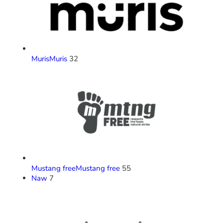
Muris
Muris
32
Mustang free
Mustang free
55
Naw
7