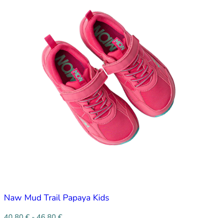
Naw Mud Trail Papaya Kids
40,80
€
-
46,80
€