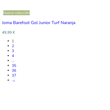
Nueva colección
Joma Barefoot Gol Junior Turf Naranja
49,99
€
1
2
3
4
…
35
36
37
→