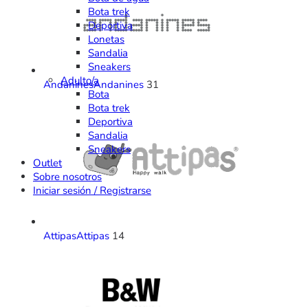
Bota trek
Deportiva
Lonetas
Sandalia
Sneakers
Adulto/a
Andanines
Andanines
31
Bota
Bota trek
Deportiva
Sandalia
Sneakers
Outlet
Sobre nosotros
Iniciar sesión / Registrarse
Attipas
Attipas
14