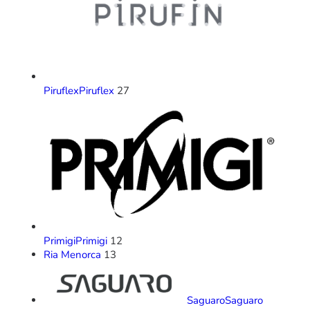
Piruflex
Piruflex
27
Primigi
Primigi
12
Ria Menorca
13
Saguaro
Saguaro