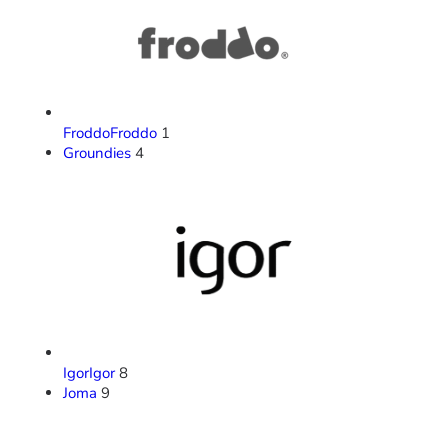
Froddo
Froddo
1
Groundies
4
Igor
Igor
8
Joma
9