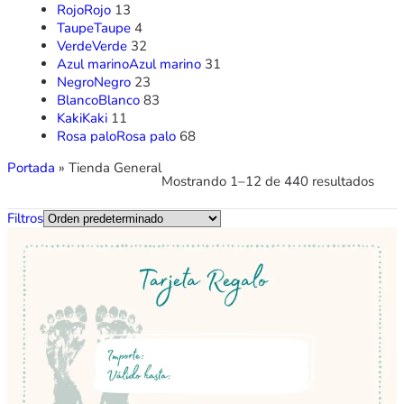
Rojo
Rojo
13
Taupe
Taupe
4
Verde
Verde
32
Azul marino
Azul marino
31
Negro
Negro
23
Blanco
Blanco
83
Kaki
Kaki
11
Rosa palo
Rosa palo
68
Portada
»
Tienda General
Mostrando 1–12 de 440 resultados
Filtros