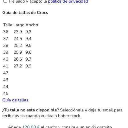
He leído y acepto la
política de privacidad
Guia de tallas de Crocs
Talla
Largo
Ancho
36
23,9
9,3
37
24,5
9,4
38
25,2
9,5
39
25,9
9,6
40
26,6
9,7
41
27,2
9,9
42
43
44
45
Guía de tallas
¿Tu talla no está disponible?
Selecciónala y deja tu email para
recibir aviso cuando vuelva a haber stock.
Añade
120,00
€
al carrito y consigue un envío gratuito