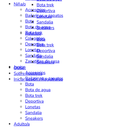
Niña/o
Bota trek
Accesorios
Deportiva
Bailarinas y zapatos
Lonetas
Bota
Sandalia
Bota de agua
Sneakers
Bota trek
Adulto/a
Colegiales
Bota
Deportiva
Bota trek
Lonetas
Deportiva
Sandalia
Sandalia
Zapatillas de casa
Sneakers
Junior
Outlet
Accesorios
Sobre nosotros
Bailarinas y zapatos
Iniciar sesión / Registrarse
Bota
Bota de agua
Bota trek
Deportiva
Lonetas
Sandalia
Sneakers
Adulto/a