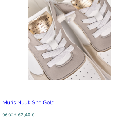
Muris Nuuk She Gold
62,40
€
96,00
€