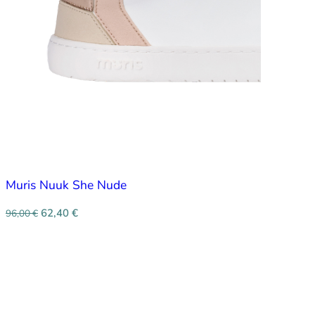
Muris Nuuk She Nude
62,40
€
96,00
€