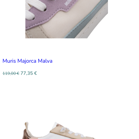
Muris Majorca Malva
77,35
€
119,00
€