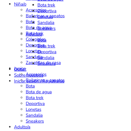
Niña/o
Bota trek
Accesorios
Deportiva
Bailarinas y zapatos
Lonetas
Bota
Sandalia
Bota de agua
Sneakers
Bota trek
Adulto/a
Colegiales
Bota
Deportiva
Bota trek
Lonetas
Deportiva
Sandalia
Sandalia
Zapatillas de casa
Sneakers
Junior
Outlet
Accesorios
Sobre nosotros
Bailarinas y zapatos
Iniciar sesión / Registrarse
Bota
Bota de agua
Bota trek
Deportiva
Lonetas
Sandalia
Sneakers
Adulto/a