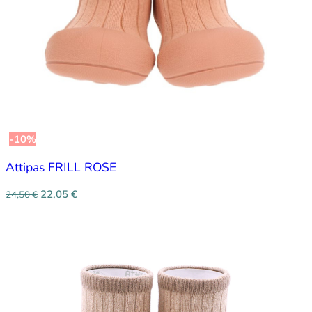
-10%
Attipas FRILL ROSE
22,05
€
24,50
€