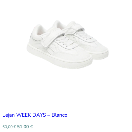
Lejan WEEK DAYS – Blanco
51,00
€
60,00
€