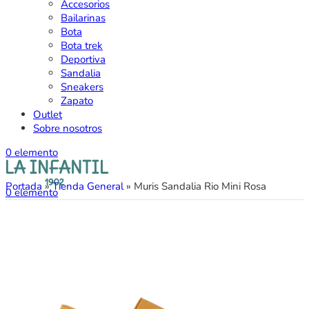
Accesorios
Bailarinas
Bota
Bota trek
Deportiva
Sandalia
Sneakers
Zapato
Outlet
Sobre nosotros
0
elemento
Portada
»
Tienda General
»
Muris Sandalia Rio Mini Rosa
0
elemento