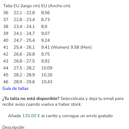
Talla
EU (largo cm)
EU (Ancho cm)
36
22,1 - 22,8
8,56
37
22,8 - 23,4
8,73
38
23,4 - 24,1
8,9
39
24,1 - 24,7
9,07
40
24,7 - 25,4
9,24
41
25,4 - 26,1
9,41 (Women) 9,58 (Men)
42
26,6 - 26,8
9,75
43
26,8 - 27,5
9,92
44
27,5 - 28,2
10,09
45
28,2 - 28,9
10,26
46
28,9 - 29,6
10,43
Guía de tallas
¿Tu talla no está disponible?
Selecciónala y deja tu email para
recibir aviso cuando vuelva a haber stock.
Añade
120,00
€
al carrito y consigue un envío gratuito
Descripción