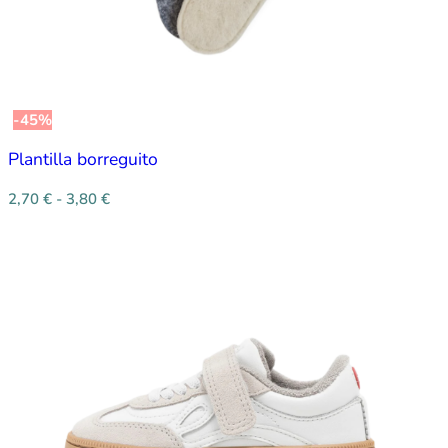
-45%
Plantilla borreguito
2,70
€
-
3,80
€