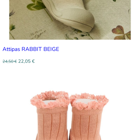
Attipas RABBIT BEIGE
22,05
€
24,50
€