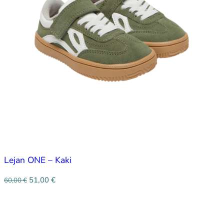
Lejan ONE – Kaki
51,00
€
60,00
€