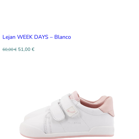
Lejan WEEK DAYS – Blanco
51,00
€
60,00
€