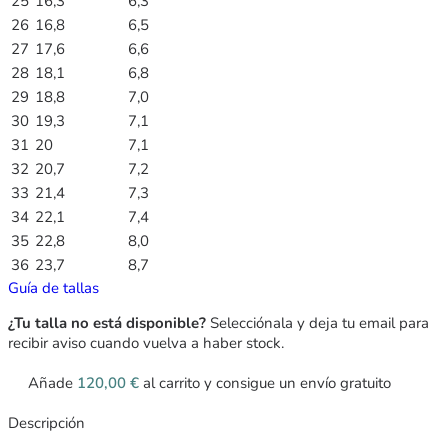
25
16,3
6,3
26
16,8
6,5
27
17,6
6,6
28
18,1
6,8
29
18,8
7,0
30
19,3
7,1
31
20
7,1
32
20,7
7,2
33
21,4
7,3
34
22,1
7,4
35
22,8
8,0
36
23,7
8,7
Guía de tallas
¿Tu talla no está disponible?
Selecciónala y deja tu email para
recibir aviso cuando vuelva a haber stock.
Añade
120,00
€
al carrito y consigue un envío gratuito
Descripción