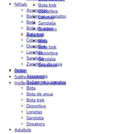
Niña/o
Bota trek
Accesorios
Deportiva
Bailarinas y zapatos
Lonetas
Bota
Sandalia
Bota de agua
Sneakers
Bota trek
Adulto/a
Colegiales
Bota
Deportiva
Bota trek
Lonetas
Deportiva
Sandalia
Sandalia
Zapatillas de casa
Sneakers
Junior
Outlet
Accesorios
Sobre nosotros
Bailarinas y zapatos
Iniciar sesión / Registrarse
Bota
Bota de agua
Bota trek
Deportiva
Lonetas
Sandalia
Sneakers
Adulto/a