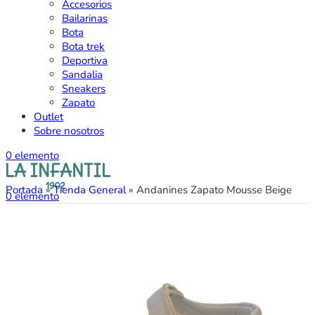
Accesorios
Bailarinas
Bota
Bota trek
Deportiva
Sandalia
Sneakers
Zapato
Outlet
Sobre nosotros
0
elemento
Portada
»
Tienda General
»
Andanines Zapato Mousse Beige
0
elemento