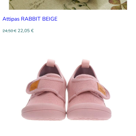
Attipas RABBIT BEIGE
22,05
€
24,50
€