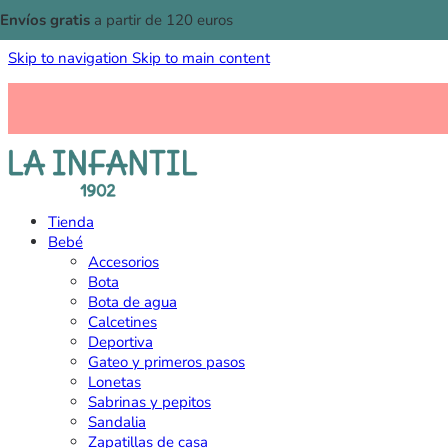
Envíos gratis
a partir de 120 euros
Skip to navigation
Skip to main content
Tienda
Bebé
Accesorios
Bota
Bota de agua
Calcetines
Deportiva
Gateo y primeros pasos
Lonetas
Sabrinas y pepitos
Sandalia
Zapatillas de casa