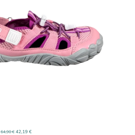
a
42,19
€
64,90
€