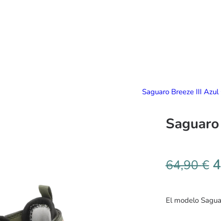
Saguaro Breeze III Azul
Saguaro 
4
64,90
€
El modelo Saguar