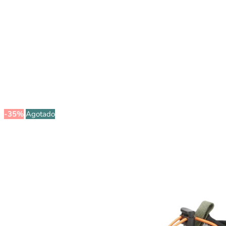
-35%
Agotado