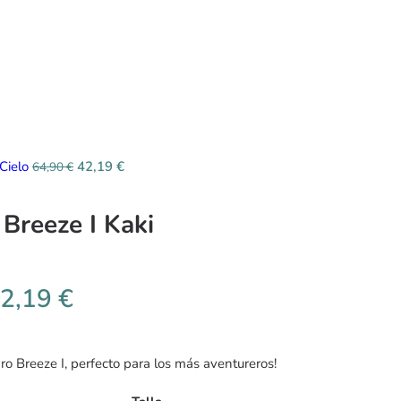
 Cielo
42,19
€
64,90
€
Breeze I Kaki
2,19
€
o Breeze I, perfecto para los más aventureros!