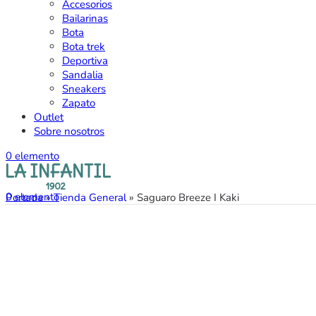
Accesorios
Bailarinas
Bota
Bota trek
Deportiva
Sandalia
Sneakers
Zapato
Outlet
Sobre nosotros
0
elemento
0
elemento
Portada
»
Tienda General
»
Saguaro Breeze I Kaki