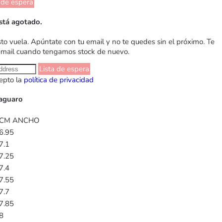
 de espera
stá agotado.
sto vuela. Apúntate con tu email y no te quedes sin el próximo. Te
email cuando tengamos stock de nuevo.
Lista de espera
epto la
política de privacidad
Saguaro
CM ANCHO
6.95
7.1
7.25
7.4
7.55
7.7
7.85
8