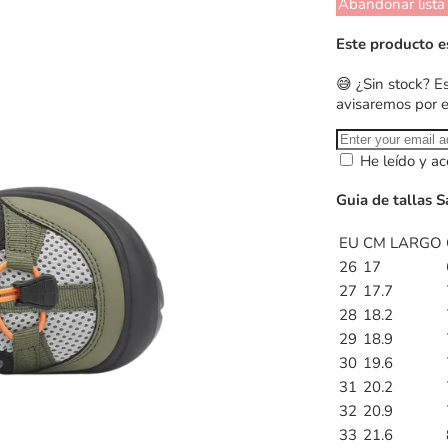
Abandonar lista
Este producto e
😅 ¿Sin stock? E
avisaremos por 
He leído y ac
Guia de tallas 
EU
CM LARGO
26
17
27
17.7
28
18.2
29
18.9
30
19.6
31
20.2
32
20.9
33
21.6