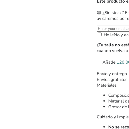
Este producto e
😅 ¿Sin stock? E
avisaremos por 
He leído y ac
¿Tu talla no est
cuando vuelva a 
Añade
120,
Envío y entrega
Envíos gratuitos
Materiales
Composició
Material d
Grosor de 
Cuidado y limpie
No se rec