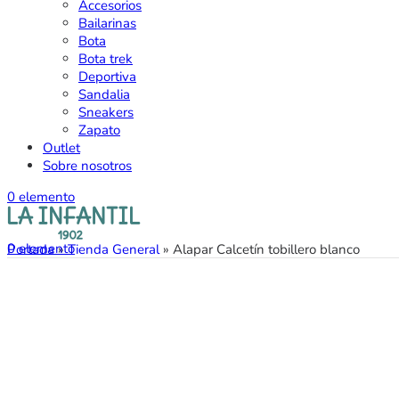
Accesorios
Bailarinas
Bota
Bota trek
Deportiva
Sandalia
Sneakers
Zapato
Outlet
Sobre nosotros
0
elemento
0
elemento
Portada
»
Tienda General
»
Alapar Calcetín tobillero blanco