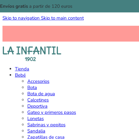
Envíos gratis
a partir de 120 euros
Skip to navigation
Skip to main content
Tienda
Bebé
Accesorios
Bota
Bota de agua
Calcetines
Deportiva
Gateo y primeros pasos
Lonetas
Sabrinas y pepitos
Sandalia
Zapatillas de casa