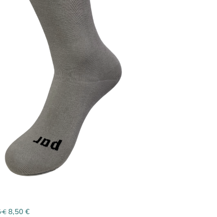
8,50
€
5
€