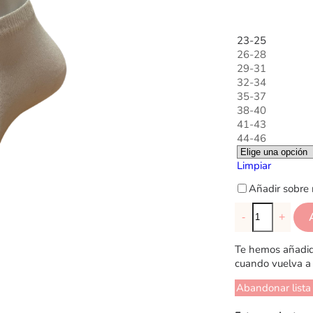
23-25
26-28
29-31
32-34
35-37
38-40
41-43
44-46
Limpiar
Añadir sobre 
-
+
Te hemos añadido
cuando vuelva a 
Abandonar lista