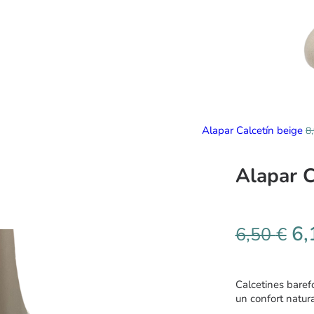
Alapar Calcetín beige
8
Alapar C
6
6,50
€
Calcetines barefo
un confort natura