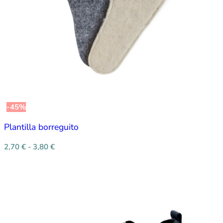
-45%
Plantilla borreguito
2,70
€
-
3,80
€