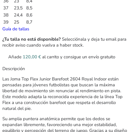
36
23
8,4
37
23,5
8,5
38
24,4
8,6
39
25
8,7
Guía de tallas
¿Tu talla no está disponible?
Selecciónala y deja tu email para
recibir aviso cuando vuelva a haber stock.
Añade
120,00
€
al carrito y consigue un envío gratuito
Descripción
Las Joma Top Flex Junior Barefoot 2604 Royal Indoor están
pensadas para jóvenes futbolistas que buscan la máxima
libertad de movimiento sin renunciar al rendimiento en pista.
Este modelo adapta la reconocida experiencia de la línea Top
Flex a una construcción barefoot que respeta el desarrollo
natural del pie.
Su amplia puntera anatómica permite que los dedos se
expandan libremente, favoreciendo una mejor estabilidad,
equilibrio y percepción del terreno de juego. Gracias a su diseño