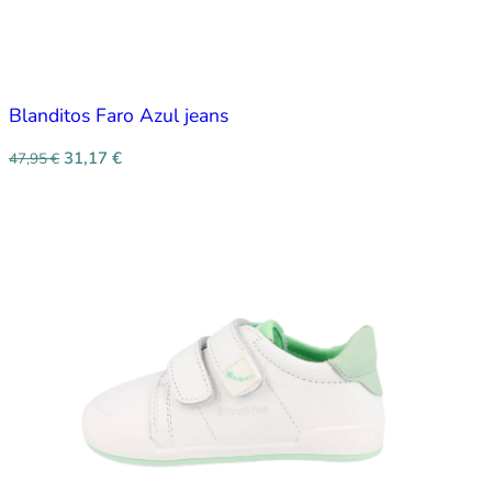
Blanditos Faro Azul jeans
31,17
€
47,95
€