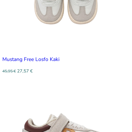
Mustang Free Losfo Kaki
27,57
€
45,95
€