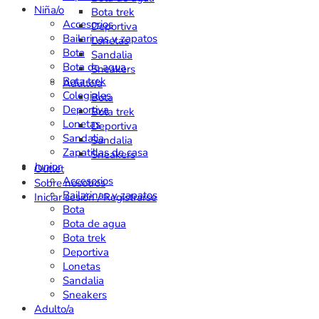
Niña/o
Bota trek
Accesorios
Deportiva
Bailarinas y zapatos
Lonetas
Bota
Sandalia
Bota de agua
Sneakers
Bota trek
Adulto/a
Colegiales
Bota
Deportiva
Bota trek
Lonetas
Deportiva
Sandalia
Sandalia
Zapatillas de casa
Sneakers
Junior
Outlet
Accesorios
Sobre nosotros
Bailarinas y zapatos
Iniciar sesión / Registrarse
Bota
Bota de agua
Bota trek
Deportiva
Lonetas
Sandalia
Sneakers
Adulto/a