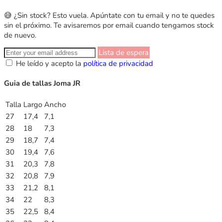
😅 ¿Sin stock? Esto vuela. Apúntate con tu email y no te quedes
sin el próximo. Te avisaremos por email cuando tengamos stock
de nuevo.
Lista de espera
He leído y acepto la
política de privacidad
Guia de tallas Joma JR
Talla
Largo
Ancho
27
17,4
7,1
28
18
7,3
29
18,7
7,4
30
19,4
7,6
31
20,3
7,8
32
20,8
7,9
33
21,2
8,1
34
22
8,3
35
22,5
8,4