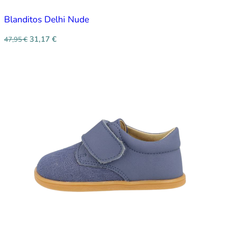
Blanditos Delhi Nude
31,17
€
47,95
€