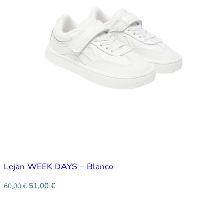
Lejan WEEK DAYS – Blanco
51,00
€
60,00
€