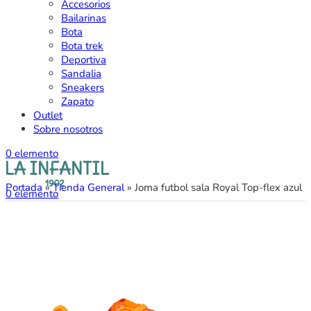
Accesorios
Bailarinas
Bota
Bota trek
Deportiva
Sandalia
Sneakers
Zapato
Outlet
Sobre nosotros
0
elemento
Portada
»
Tienda General
»
Joma futbol sala Royal Top-flex azul
0
elemento