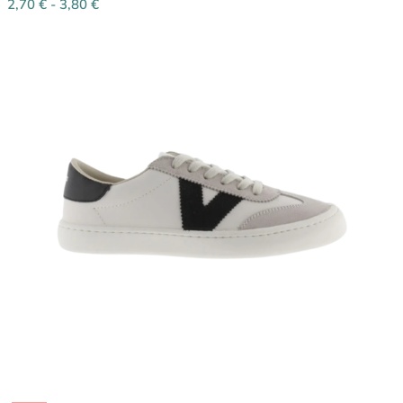
2,70
€
-
3,80
€