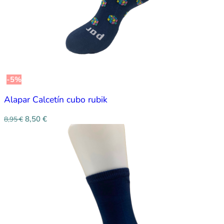
-5%
Alapar Calcetín cubo rubik
8,50
€
8,95
€