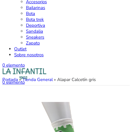
Accesorios
Bailarinas
Bota
Bota trek
Deportiva
Sandalia
Sneakers
Zapato
Outlet
Sobre nosotros
0
elemento
Portada
»
Tienda General
»
Alapar Calcetín gris
0
elemento