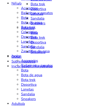
Niña/o
Bota trek
Accesorios
Deportiva
Bailarinas y zapatos
Lonetas
Bota
Sandalia
Bota de agua
Sneakers
Bota trek
Adulto/a
Colegiales
Bota
Deportiva
Bota trek
Lonetas
Deportiva
Sandalia
Sandalia
Zapatillas de casa
Sneakers
Junior
Outlet
Accesorios
Sobre nosotros
Bailarinas y zapatos
Iniciar sesión / Registrarse
Bota
Bota de agua
Bota trek
Deportiva
Lonetas
Sandalia
Sneakers
Adulto/a