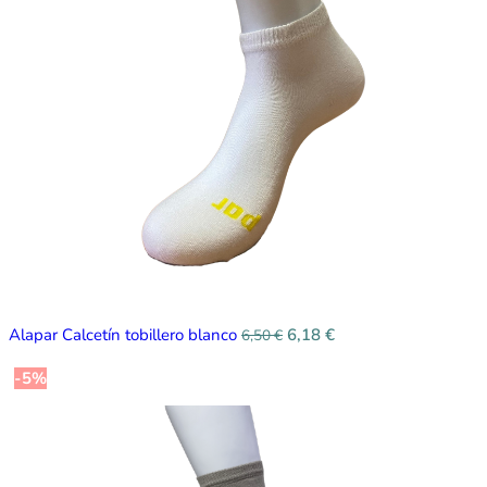
Alapar Calcetín tobillero blanco
6,18
€
6,50
€
-5%