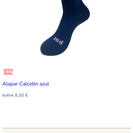
-5%
Alapar Calcetín azul
8,50
€
8,95
€