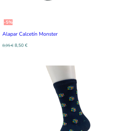
-5%
Alapar Calcetín Monster
8,50
€
8,95
€