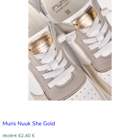
Muris Nuuk She Gold
62,40
€
96,00
€