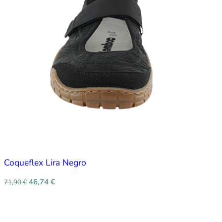
Coqueflex Lira Negro
46,74
€
71,90
€