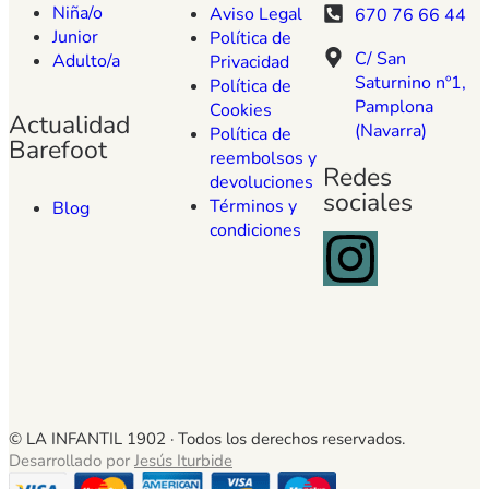
Niña/o
Aviso Legal
670 76 66 44
Junior
Política de
C/ San
Adulto/a
Privacidad
Saturnino nº1,
Política de
Pamplona
Cookies
Actualidad
(Navarra)
Política de
Barefoot
reembolsos y
Redes
devoluciones
sociales
Términos y
Blog
condiciones
© LA INFANTIL 1902 ·
Todos los derechos reservados.
Desarrollado por
Jesús Iturbide