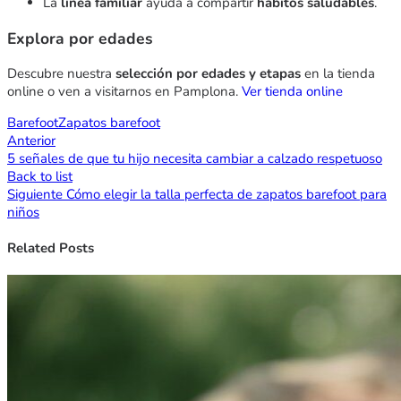
La
línea familiar
ayuda a compartir
hábitos saludables
.
Explora por edades
Descubre nuestra
selección por edades y etapas
en la tienda
online o ven a visitarnos en Pamplona.
Ver tienda online
Barefoot
Zapatos barefoot
Anterior
5 señales de que tu hijo necesita cambiar a calzado respetuoso
Back to list
Siguiente
Cómo elegir la talla perfecta de zapatos barefoot para
niños
Related Posts