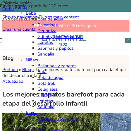
Carrito
Inicio de sesión
Envíos gratis
a partir de 120 euros
Tienda
Cerrar
Cerrar
Bebé
Skip to navigation
Skip to main content
¿No tienes cuenta?
Bota de agua
Calcetines
REBAJAS
: hasta el 30 de agosto
Crear una cuenta
Deportiva
Gateo y primeros pasos
0
Lonetas
ele
Sabrinas y pepitos
Sandalia
Blog
Niña/o
Bailarinas y zapatos
Portada
»
Blog
»
Los mejores zapatos barefoot para cada etapa
Bota
del desarrollo infantil
Bota de agua
Actualidad
Bota trek
Colegiales
Los mejores zapatos barefoot para cada
Deportiva
Lonetas
etapa del desarrollo infantil
Sandalia
Junior
Bailarinas y zapatos
Bota
Bota de agua