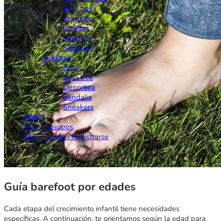
Bota trek
Deportiva
Lonetas
Sandalia
Sneakers
Adulto/a
Bota
Bota trek
Deportiva
Sandalia
Sneakers
Outlet
Sobre nosotros
Iniciar sesión / Registrarse
Guía barefoot por edades
Cada etapa del crecimiento infantil tiene necesidades
específicas. A continuación, te orientamos según la edad para