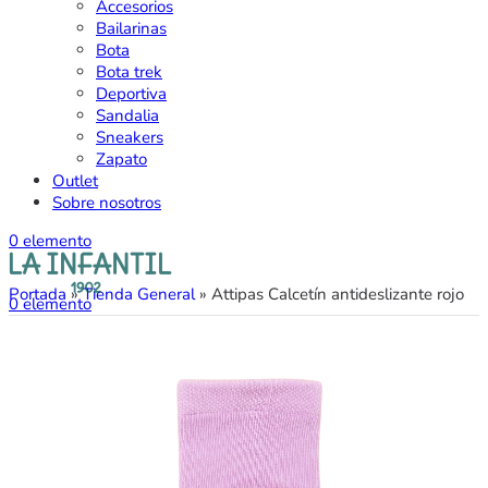
Accesorios
Bailarinas
Bota
Bota trek
Deportiva
Sandalia
Sneakers
Zapato
Outlet
Sobre nosotros
0
elemento
Portada
»
Tienda General
»
Attipas Calcetín antideslizante rojo
0
elemento