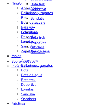
Niña/o
Bota trek
Accesorios
Deportiva
Bailarinas y zapatos
Lonetas
Bota
Sandalia
Bota de agua
Sneakers
Bota trek
Adulto/a
Colegiales
Bota
Deportiva
Bota trek
Lonetas
Deportiva
Sandalia
Sandalia
Zapatillas de casa
Sneakers
Junior
Outlet
Accesorios
Sobre nosotros
Bailarinas y zapatos
Iniciar sesión / Registrarse
Bota
Bota de agua
Bota trek
Deportiva
Lonetas
Sandalia
Sneakers
Adulto/a