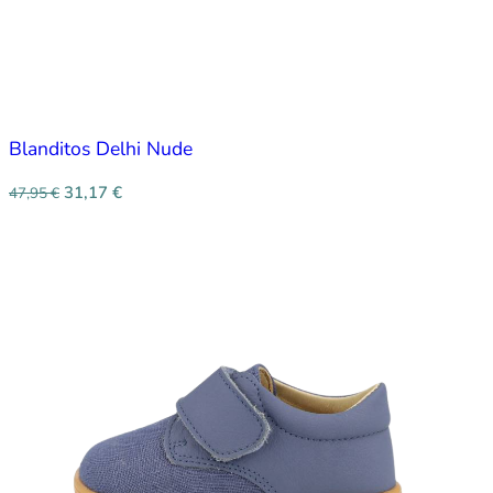
Blanditos Delhi Nude
31,17
€
47,95
€