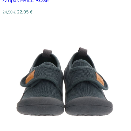
Attipas FRILL ROSE
22,05
€
24,50
€