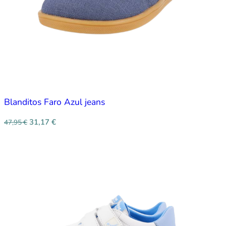
Blanditos Faro Azul jeans
31,17
€
47,95
€