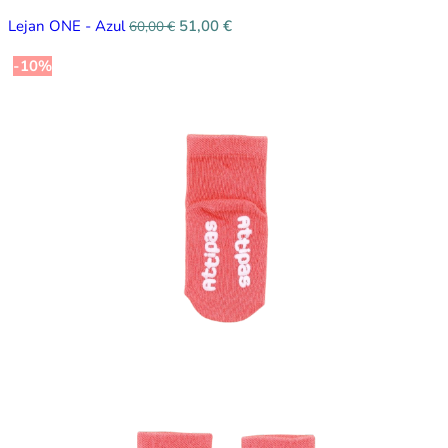
Lejan ONE - Azul
51,00
€
60,00
€
-10%