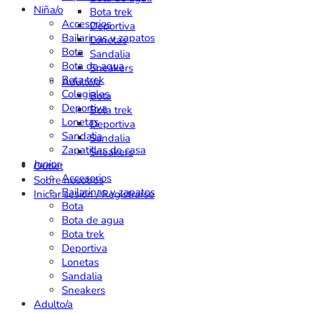
Niña/o
Bota trek
Accesorios
Deportiva
Bailarinas y zapatos
Lonetas
Bota
Sandalia
Bota de agua
Sneakers
Bota trek
Adulto/a
Colegiales
Bota
Deportiva
Bota trek
Lonetas
Deportiva
Sandalia
Sandalia
Zapatillas de casa
Sneakers
Junior
Outlet
Accesorios
Sobre nosotros
Bailarinas y zapatos
Iniciar sesión / Registrarse
Bota
Bota de agua
Bota trek
Deportiva
Lonetas
Sandalia
Sneakers
Adulto/a