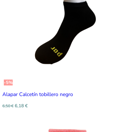
-5%
Alapar Calcetín tobillero negro
6,18
€
6,50
€