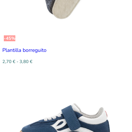
-45%
Plantilla borreguito
2,70
€
-
3,80
€