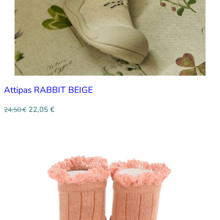
Attipas RABBIT BEIGE
22,05
€
24,50
€