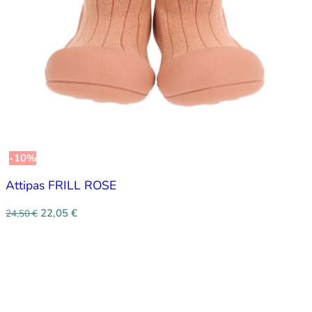
-10%
Attipas FRILL ROSE
22,05
€
24,50
€