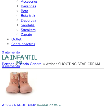
Accesorios
Bailarinas
Bota
Bota trek
Deportiva
Sandalia
Sneakers
Zapato
Outlet
Sobre nosotros
0
elemento
Portada
»
Tienda General
»
Attipas SHOOTING STAR CREAM
0
elemento
Attipas RABBIT PINK
22,05
€
24,50
€