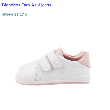
Blanditos Faro Azul jeans
31,17
€
47,95
€