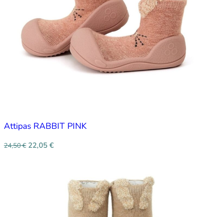
Attipas RABBIT PINK
22,05
€
24,50
€