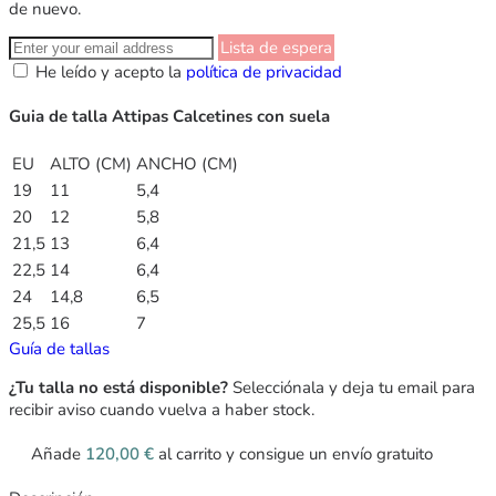
de nuevo.
Lista de espera
He leído y acepto la
política de privacidad
Guia de talla Attipas Calcetines con suela
EU
ALTO (CM)
ANCHO (CM)
19
11
5,4
20
12
5,8
21,5
13
6,4
22,5
14
6,4
24
14,8
6,5
25,5
16
7
Guía de tallas
¿Tu talla no está disponible?
Selecciónala y deja tu email para
recibir aviso cuando vuelva a haber stock.
Añade
120,00
€
al carrito y consigue un envío gratuito