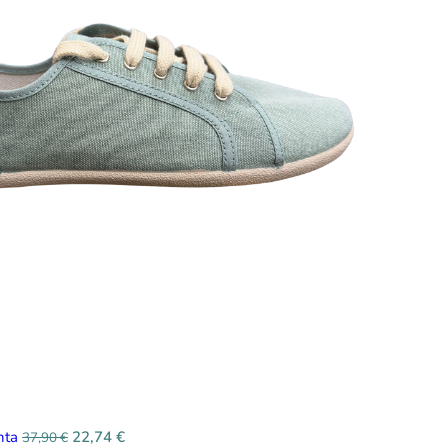
enta
22,74
€
37,90
€