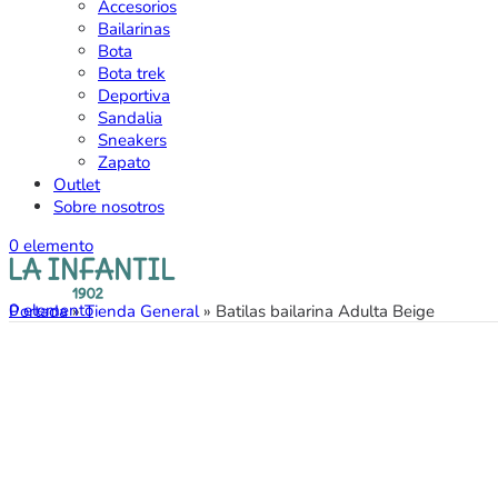
Accesorios
Bailarinas
Bota
Bota trek
Deportiva
Sandalia
Sneakers
Zapato
Outlet
Sobre nosotros
0
elemento
0
elemento
Portada
»
Tienda General
»
Batilas bailarina Adulta Beige