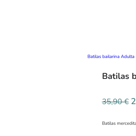
Batilas bailarina Adult
Batilas 
2
35,90
€
Batilas mercedita