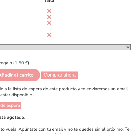
Talla
regalo (
1,50
€
)
Añadir al carrito
Comprar ahora
 a la lista de espera de este producto y te enviaremos un email
estar disponible.
 de espera
stá agotado.
sto vuela. Apúntate con tu email y no te quedes sin el próximo. Te