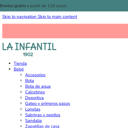
Envíos gratis
a partir de 120 euros
Skip to navigation
Skip to main content
Tienda
Bebé
Accesorios
Bota
Bota de agua
Calcetines
Deportiva
Gateo y primeros pasos
Lonetas
Sabrinas y pepitos
Sandalia
Zapatillas de casa