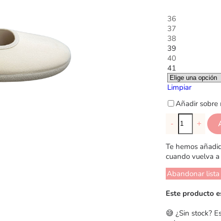
36
37
38
39
40
41
Limpiar
Añadir sobre 
-
+
Te hemos añadido
cuando vuelva a 
Abandonar lista
Este producto e
😅 ¿Sin stock? E