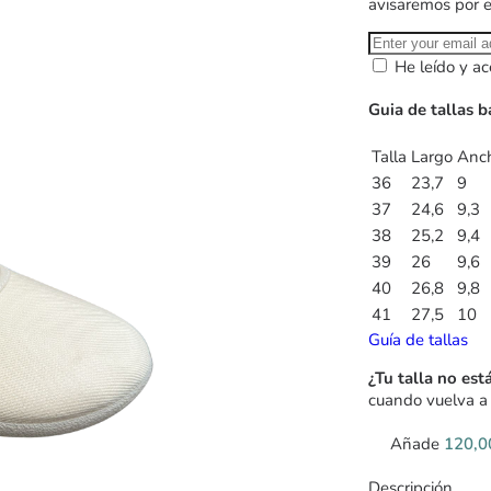
avisaremos por 
He leído y ac
Guia de tallas b
Talla
Largo
Anc
36
23,7
9
37
24,6
9,3
38
25,2
9,4
39
26
9,6
40
26,8
9,8
41
27,5
10
Guía de tallas
¿Tu talla no est
cuando vuelva a 
Añade
120,
Descripción