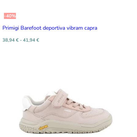
-40%
Primigi Barefoot deportiva vibram capra
38,94
€
-
41,94
€