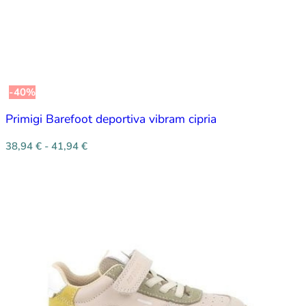
-40%
Primigi Barefoot deportiva vibram cipria
38,94
€
-
41,94
€