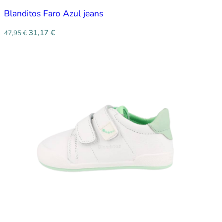
Blanditos Faro Azul jeans
31,17
€
47,95
€