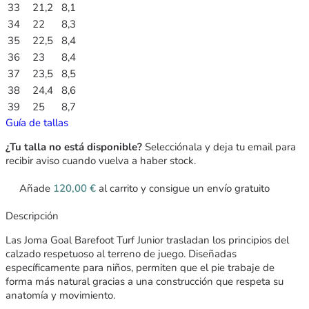
33
21,2
8,1
34
22
8,3
35
22,5
8,4
36
23
8,4
37
23,5
8,5
38
24,4
8,6
39
25
8,7
Guía de tallas
¿Tu talla no está disponible?
Selecciónala y deja tu email para
recibir aviso cuando vuelva a haber stock.
Añade
120,00
€
al carrito y consigue un envío gratuito
Descripción
Las Joma Goal Barefoot Turf Junior trasladan los principios del
calzado respetuoso al terreno de juego. Diseñadas
específicamente para niños, permiten que el pie trabaje de
forma más natural gracias a una construcción que respeta su
anatomía y movimiento.