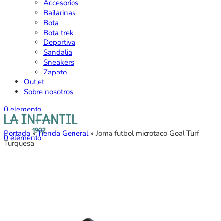
Accesorios
Bailarinas
Bota
Bota trek
Deportiva
Sandalia
Sneakers
Zapato
Outlet
Sobre nosotros
0
elemento
Portada
»
Tienda General
»
Joma futbol microtaco Goal Turf
0
elemento
Turquesa