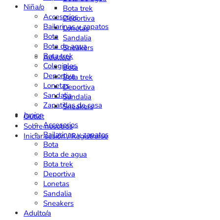
Niña/o
Bota trek
Accesorios
Deportiva
Bailarinas y zapatos
Lonetas
Bota
Sandalia
Bota de agua
Sneakers
Bota trek
Adulto/a
Colegiales
Bota
Deportiva
Bota trek
Lonetas
Deportiva
Sandalia
Sandalia
Zapatillas de casa
Sneakers
Junior
Outlet
Accesorios
Sobre nosotros
Bailarinas y zapatos
Iniciar sesión / Registrarse
Bota
Bota de agua
Bota trek
Deportiva
Lonetas
Sandalia
Sneakers
Adulto/a