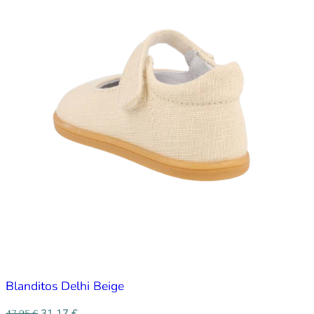
Blanditos Delhi Beige
31,17
€
47,95
€