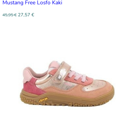
Mustang Free Losfo Kaki
27,57
€
45,95
€