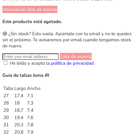
Abandonar lista de espera
Este producto está agotado.
😅 ¿Sin stock? Esto vuela. Apúntate con tu email y no te quedes
sin el próximo. Te avisaremos por email cuando tengamos stock
de nuevo.
Lista de espera
He leído y acepto la
política de privacidad
Guia de tallas Joma JR
Talla
Largo
Ancho
27
17,4
7,1
28
18
7,3
29
18,7
7,4
30
19,4
7,6
31
20,3
7,8
32
20,8
7,9