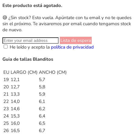
Este producto está agotado.
😅 ¿Sin stock? Esto vuela. Apúntate con tu email y no te quedes
sin el próximo. Te avisaremos por email cuando tengamos stock
de nuevo.
Lista de espera
He leído y acepto la
política de privacidad
Guia de tallas Blanditos
EU
LARGO (CM)
ANCHO (CM)
19
12,1
5,7
20
12,7
5,8
21
13,3
5,9
22
14,0
6,1
23
14,6
6,2
24
15,3
6,4
25
16,0
6,5
26
16,5
6,7