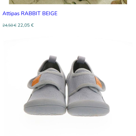
Attipas RABBIT BEIGE
22,05
€
24,50
€