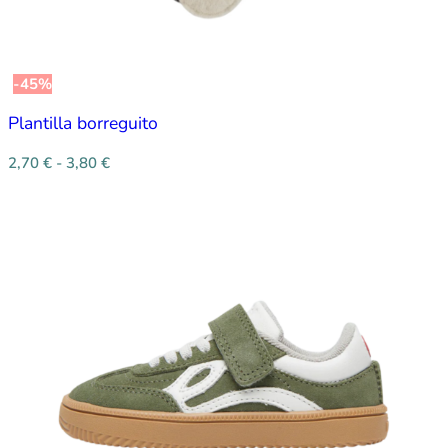
-45%
Plantilla borreguito
2,70
€
-
3,80
€