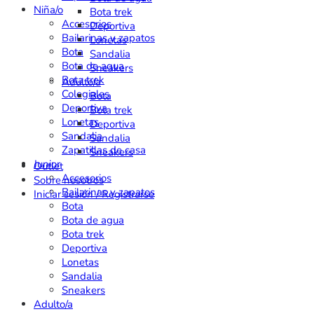
Niña/o
Bota trek
Accesorios
Deportiva
Bailarinas y zapatos
Lonetas
Bota
Sandalia
Bota de agua
Sneakers
Bota trek
Adulto/a
Colegiales
Bota
Deportiva
Bota trek
Lonetas
Deportiva
Sandalia
Sandalia
Zapatillas de casa
Sneakers
Junior
Outlet
Accesorios
Sobre nosotros
Bailarinas y zapatos
Iniciar sesión / Registrarse
Bota
Bota de agua
Bota trek
Deportiva
Lonetas
Sandalia
Sneakers
Adulto/a