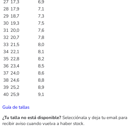
27
17,3
6,9
28
17,9
7,1
29
18,7
7,3
30
19,3
7,5
31
20,0
7,6
32
20,7
7,8
33
21,5
8,0
34
22,1
8,1
35
22,8
8,2
36
23,4
8,5
37
24,0
8,6
38
24,6
8,8
39
25,2
8,9
40
25,9
9,1
Guía de tallas
¿Tu talla no está disponible?
Selecciónala y deja tu email para
recibir aviso cuando vuelva a haber stock.