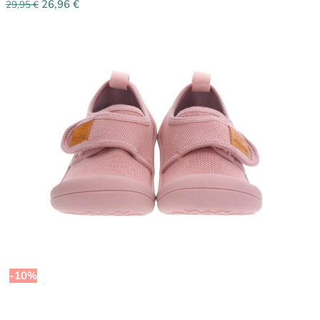
26,96
€
29,95
€
-10%