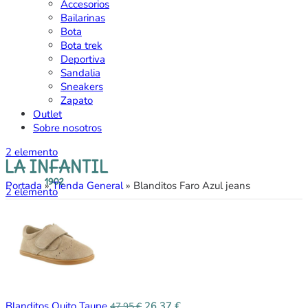
Accesorios
Bailarinas
Bota
Bota trek
Deportiva
Sandalia
Sneakers
Zapato
Outlet
Sobre nosotros
2
elemento
Portada
»
Tienda General
»
Blanditos Faro Azul jeans
2
elemento
Blanditos Quito Taupe
26,37
€
47,95
€