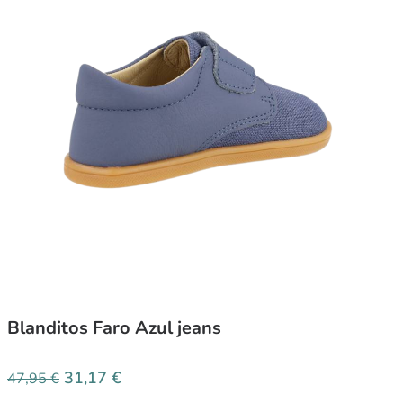
Blanditos Faro Azul jeans
31,17
€
47,95
€