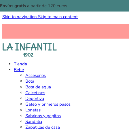
Envíos gratis
a partir de 120 euros
Skip to navigation
Skip to main content
Tienda
Bebé
Accesorios
Bota
Bota de agua
Calcetines
Deportiva
Gateo y primeros pasos
Lonetas
Sabrinas y pepitos
Sandalia
Zapatillas de casa