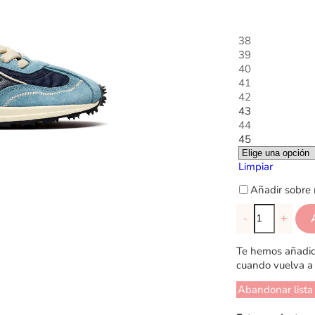
38
39
40
41
42
43
44
45
Limpiar
Añadir sobre 
-
+
Te hemos añadido
cuando vuelva a 
Abandonar lista