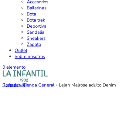
Accesorios
Bailarinas
Bota
Bota trek
Deportiva
Sandalia
Sneakers
Zapato
Outlet
Sobre nosotros
0
elemento
0
elemento
Portada
»
Tienda General
»
Lejan Melrose adulto Denim