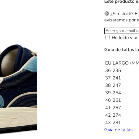
Este producto e
😅 ¿Sin stock? E
avisaremos por 
He leído y ac
Guia de tallas 
EU
LARGO (MM
36
235
37
241
38
247
39
254
40
261
41
267
42
274
43
281
Guía de tallas