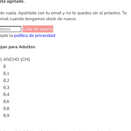
stá agotado.
sto vuela. Apúntate con tu email y no te quedes sin el próximo. Te
email cuando tengamos stock de nuevo.
Lista de espera
epto la
política de privacidad
Lejan para Adultos
)
ANCHO (CM)
8
8,1
8,2
8,3
8,4
8,6
8,8
8,9