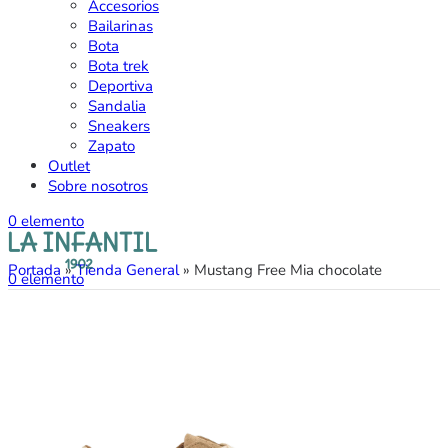
Accesorios
Bailarinas
Bota
Bota trek
Deportiva
Sandalia
Sneakers
Zapato
Outlet
Sobre nosotros
0
elemento
Portada
»
Tienda General
»
Mustang Free Mia chocolate
0
elemento