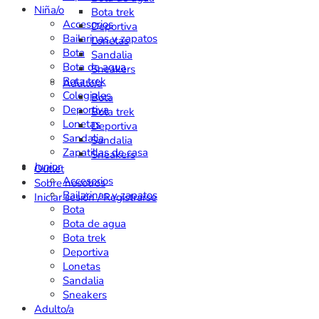
Niña/o
Bota trek
Accesorios
Deportiva
Bailarinas y zapatos
Lonetas
Bota
Sandalia
Bota de agua
Sneakers
Bota trek
Adulto/a
Colegiales
Bota
Deportiva
Bota trek
Lonetas
Deportiva
Sandalia
Sandalia
Zapatillas de casa
Sneakers
Junior
Outlet
Accesorios
Sobre nosotros
Bailarinas y zapatos
Iniciar sesión / Registrarse
Bota
Bota de agua
Bota trek
Deportiva
Lonetas
Sandalia
Sneakers
Adulto/a