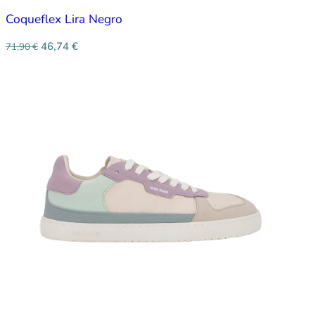
Coqueflex Lira Negro
46,74
€
71,90
€