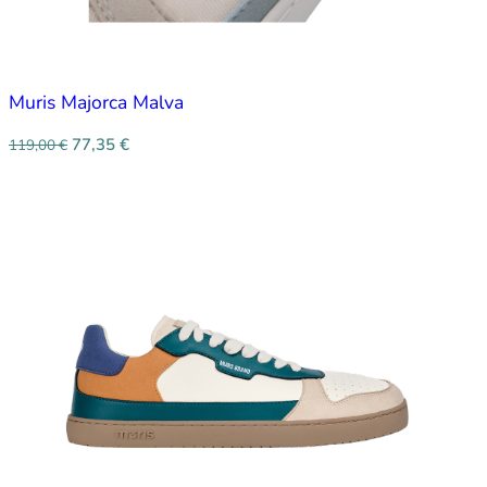
Muris Majorca Malva
77,35
€
119,00
€