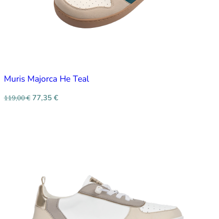
Muris Majorca He Teal
77,35
€
119,00
€