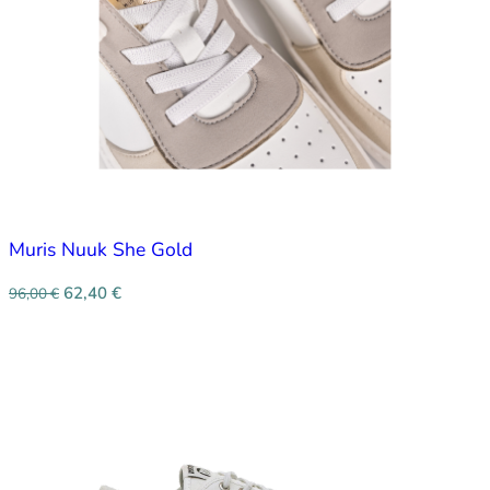
Muris Nuuk She Gold
62,40
€
96,00
€