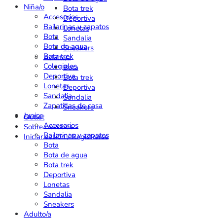
Niña/o
Bota trek
Accesorios
Deportiva
Bailarinas y zapatos
Lonetas
Bota
Sandalia
Bota de agua
Sneakers
Bota trek
Adulto/a
Colegiales
Bota
Deportiva
Bota trek
Lonetas
Deportiva
Sandalia
Sandalia
Zapatillas de casa
Sneakers
Junior
Outlet
Accesorios
Sobre nosotros
Bailarinas y zapatos
Iniciar sesión / Registrarse
Bota
Bota de agua
Bota trek
Deportiva
Lonetas
Sandalia
Sneakers
Adulto/a