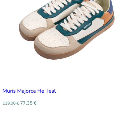
Muris Majorca He Teal
77,35
€
119,00
€