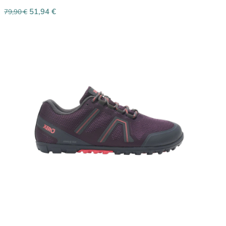
51,94
€
79,90
€