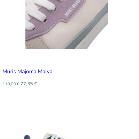
Muris Majorca Malva
77,35
€
119,00
€