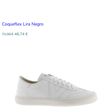
Coqueflex Lira Negro
46,74
€
71,90
€