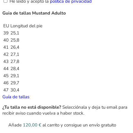
He leído y acepto la
política de privacidad
Guia de tallas Mustand Adulto
EU
Longitud del pie
39
25,1
40
25,8
41
26,4
42
27,1
43
27,8
44
28,4
45
29,1
46
29,7
47
30,4
Guía de tallas
¿Tu talla no está disponible?
Selecciónala y deja tu email para
recibir aviso cuando vuelva a haber stock.
Añade
120,00
€
al carrito y consigue un envío gratuito