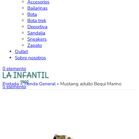
Accesorios
Bailarinas
Bota
Bota trek
Deportiva
Sandalia
Sneakers
Zapato
Outlet
Sobre nosotros
0
elemento
Portada
»
Tienda General
»
Mustang adulto Bequi Marino
0
elemento