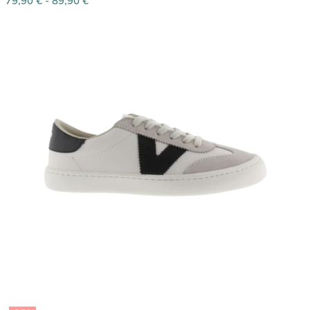
79,90
€
-
89,90
€