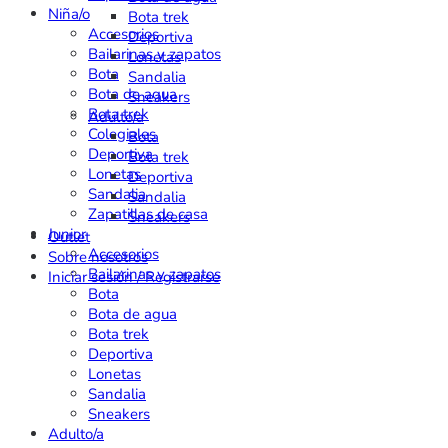
Niña/o
Bota trek
Accesorios
Deportiva
Bailarinas y zapatos
Lonetas
Bota
Sandalia
Bota de agua
Sneakers
Bota trek
Adulto/a
Colegiales
Bota
Deportiva
Bota trek
Lonetas
Deportiva
Sandalia
Sandalia
Zapatillas de casa
Sneakers
Junior
Outlet
Accesorios
Sobre nosotros
Bailarinas y zapatos
Iniciar sesión / Registrarse
Bota
Bota de agua
Bota trek
Deportiva
Lonetas
Sandalia
Sneakers
Adulto/a