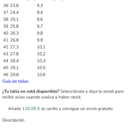
36
23,8
9,3
37
24,4
9,4
38
25,1
9,6
39
25,8
9,7
40
26,3
9,8
41
26,8
9,9
42
27,3
10,1
43
27,8
10,2
44
28,4
10,3
45
29,1
10,5
46
29,8
10,6
Guía de tallas
¿Tu talla no está disponible?
Selecciónala y deja tu email para
recibir aviso cuando vuelva a haber stock.
Añade
120,00
€
al carrito y consigue un envío gratuito
Descripción