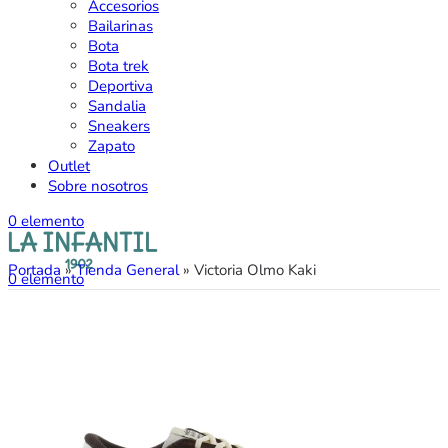
Accesorios
Bailarinas
Bota
Bota trek
Deportiva
Sandalia
Sneakers
Zapato
Outlet
Sobre nosotros
0
elemento
Portada
»
Tienda General
»
Victoria Olmo Kaki
0
elemento