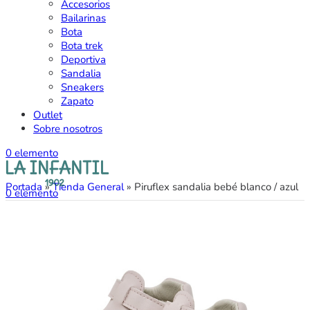
Accesorios
Bailarinas
Bota
Bota trek
Deportiva
Sandalia
Sneakers
Zapato
Outlet
Sobre nosotros
0
elemento
Portada
»
Tienda General
»
Piruflex sandalia bebé blanco / azul
0
elemento