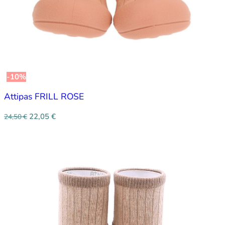
-10%
Attipas FRILL ROSE
22,05
€
24,50
€