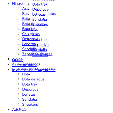
Niña/o
Bota trek
Accesorios
Deportiva
Bailarinas y zapatos
Lonetas
Bota
Sandalia
Bota de agua
Sneakers
Bota trek
Adulto/a
Colegiales
Bota
Deportiva
Bota trek
Lonetas
Deportiva
Sandalia
Sandalia
Zapatillas de casa
Sneakers
Junior
Outlet
Accesorios
Sobre nosotros
Bailarinas y zapatos
Iniciar sesión / Registrarse
Bota
Bota de agua
Bota trek
Deportiva
Lonetas
Sandalia
Sneakers
Adulto/a