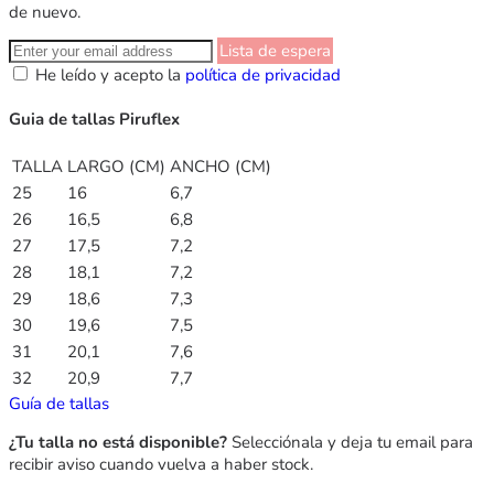
de nuevo.
Lista de espera
He leído y acepto la
política de privacidad
Guia de tallas Piruflex
TALLA
LARGO (CM)
ANCHO (CM)
25
16
6,7
26
16,5
6,8
27
17,5
7,2
28
18,1
7,2
29
18,6
7,3
30
19,6
7,5
31
20,1
7,6
32
20,9
7,7
Guía de tallas
¿Tu talla no está disponible?
Selecciónala y deja tu email para
recibir aviso cuando vuelva a haber stock.