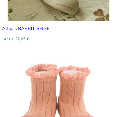
Attipas RABBIT BEIGE
22,05
€
24,50
€