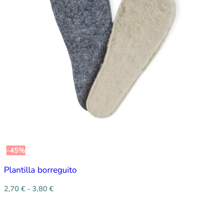
-45%
Plantilla borreguito
2,70
€
-
3,80
€