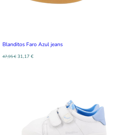
Blanditos Faro Azul jeans
31,17
€
47,95
€