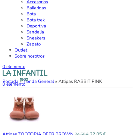
Accesorios
Bailarinas
Bota
Bota trek
Deportiva
Sandalia
Sneakers
Zapato
Outlet
Sobre nosotros
0
elemento
Portada
»
Tienda General
»
Attipas RABBIT PINK
0
elemento
Attipas ZOOTOPIA DEER BROWN
22,05
€
24,50
€