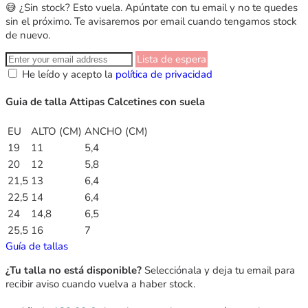
😅 ¿Sin stock? Esto vuela. Apúntate con tu email y no te quedes
sin el próximo. Te avisaremos por email cuando tengamos stock
de nuevo.
Lista de espera
He leído y acepto la
política de privacidad
Guia de talla Attipas Calcetines con suela
EU
ALTO (CM)
ANCHO (CM)
19
11
5,4
20
12
5,8
21,5
13
6,4
22,5
14
6,4
24
14,8
6,5
25,5
16
7
Guía de tallas
¿Tu talla no está disponible?
Selecciónala y deja tu email para
recibir aviso cuando vuelva a haber stock.