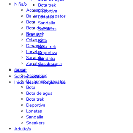
Niña/o
Bota trek
Accesorios
Deportiva
Bailarinas y zapatos
Lonetas
Bota
Sandalia
Bota de agua
Sneakers
Bota trek
Adulto/a
Colegiales
Bota
Deportiva
Bota trek
Lonetas
Deportiva
Sandalia
Sandalia
Zapatillas de casa
Sneakers
Junior
Outlet
Accesorios
Sobre nosotros
Bailarinas y zapatos
Iniciar sesión / Registrarse
Bota
Bota de agua
Bota trek
Deportiva
Lonetas
Sandalia
Sneakers
Adulto/a