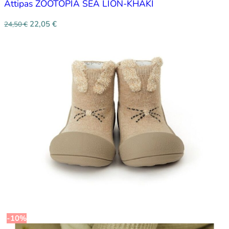
Attipas ZOOTOPIA SEA LION-KHAKI
22,05
€
24,50
€
-10%