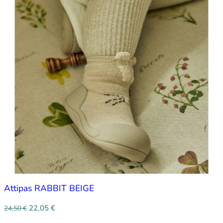
Attipas RABBIT BEIGE
22,05
€
24,50
€