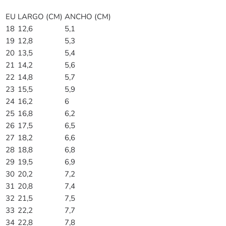
EU
LARGO (CM)
ANCHO (CM)
18
12,6
5,1
19
12,8
5,3
20
13,5
5,4
21
14,2
5,6
22
14,8
5,7
23
15,5
5,9
24
16,2
6
25
16,8
6,2
26
17,5
6,5
27
18,2
6,6
28
18,8
6,8
29
19,5
6,9
30
20,2
7,2
31
20,8
7,4
32
21,5
7,5
33
22,2
7,7
34
22,8
7,8