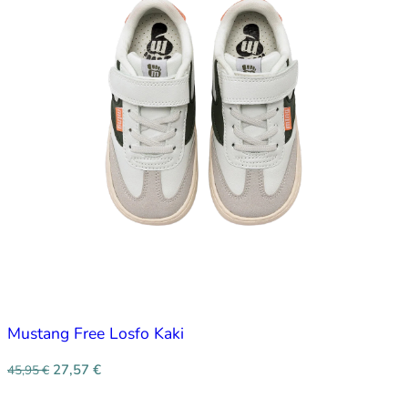
Mustang Free Losfo Kaki
27,57
€
45,95
€