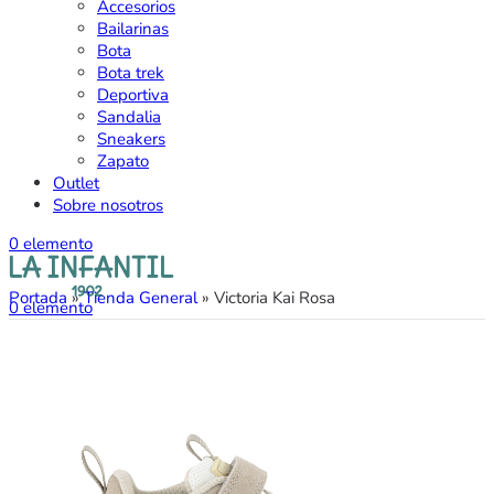
Accesorios
Bailarinas
Bota
Bota trek
Deportiva
Sandalia
Sneakers
Zapato
Outlet
Sobre nosotros
0
elemento
Portada
»
Tienda General
»
Victoria Kai Rosa
0
elemento