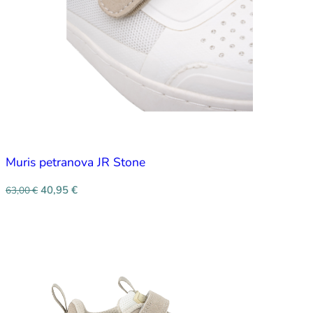
Muris petranova JR Stone
40,95
€
63,00
€