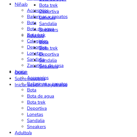
Niña/o
Bota trek
Accesorios
Deportiva
Bailarinas y zapatos
Lonetas
Bota
Sandalia
Bota de agua
Sneakers
Bota trek
Adulto/a
Colegiales
Bota
Deportiva
Bota trek
Lonetas
Deportiva
Sandalia
Sandalia
Zapatillas de casa
Sneakers
Junior
Outlet
Accesorios
Sobre nosotros
Bailarinas y zapatos
Iniciar sesión / Registrarse
Bota
Bota de agua
Bota trek
Deportiva
Lonetas
Sandalia
Sneakers
Adulto/a