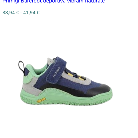
Primigi Barefoot deportiva vibram naturale
38,94
€
-
41,94
€