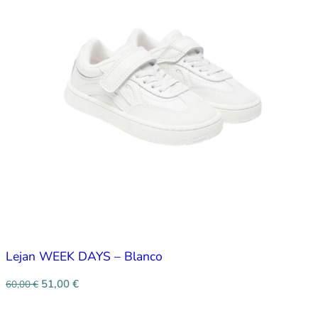
Lejan WEEK DAYS – Blanco
51,00
€
60,00
€