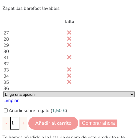
Zapatillas barefoot lavables
Talla
27
28
29
30
31
32
33
34
35
36
Limpiar
Añadir sobre regalo (
1,50
€
)
Añadir al carrito
-
+
Comprar ahora
Te hemos añadido a la lista de espera de este producto y te