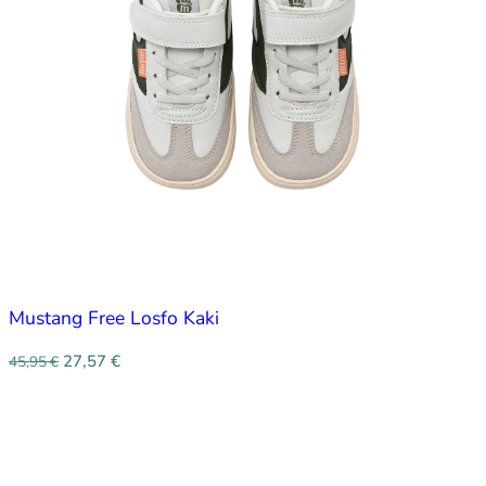
Mustang Free Losfo Kaki
27,57
€
45,95
€