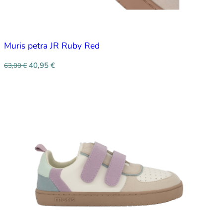
Muris petra JR Ruby Red
40,95
€
63,00
€