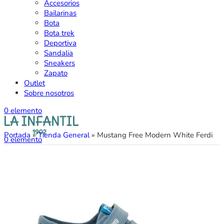
Accesorios
Bailarinas
Bota
Bota trek
Deportiva
Sandalia
Sneakers
Zapato
Outlet
Sobre nosotros
0
elemento
Portada
»
Tienda General
»
Mustang Free Modern White Ferdi
0
elemento