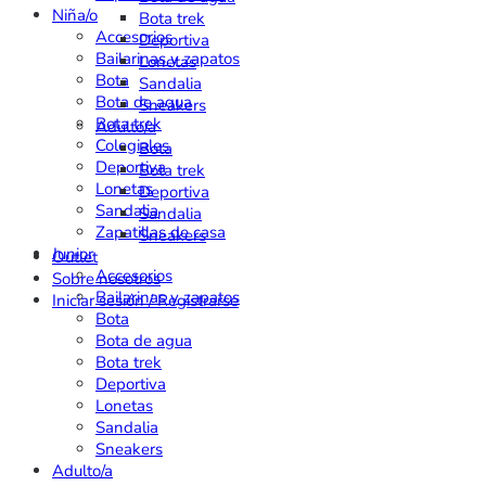
Niña/o
Bota trek
Accesorios
Deportiva
Bailarinas y zapatos
Lonetas
Bota
Sandalia
Bota de agua
Sneakers
Bota trek
Adulto/a
Colegiales
Bota
Deportiva
Bota trek
Lonetas
Deportiva
Sandalia
Sandalia
Zapatillas de casa
Sneakers
Junior
Outlet
Accesorios
Sobre nosotros
Bailarinas y zapatos
Iniciar sesión / Registrarse
Bota
Bota de agua
Bota trek
Deportiva
Lonetas
Sandalia
Sneakers
Adulto/a