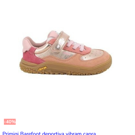
-40%
Primigi Barefoot deportiva vibram capra