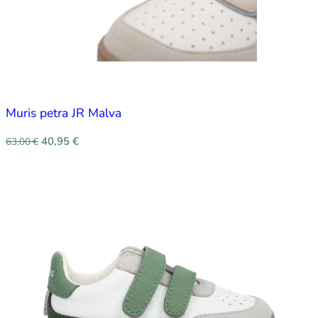
Muris petra JR Malva
40,95
€
63,00
€