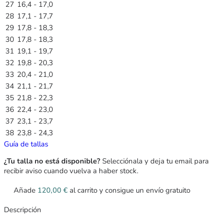
27
16,4 - 17,0
28
17,1 - 17,7
29
17,8 - 18,3
30
17,8 - 18,3
31
19,1 - 19,7
32
19,8 - 20,3
33
20,4 - 21,0
34
21,1 - 21,7
35
21,8 - 22,3
36
22,4 - 23,0
37
23,1 - 23,7
38
23,8 - 24,3
Guía de tallas
¿Tu talla no está disponible?
Selecciónala y deja tu email para
recibir aviso cuando vuelva a haber stock.
Añade
120,00
€
al carrito y consigue un envío gratuito
Descripción