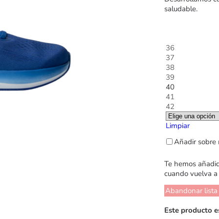
saludable.
36
37
38
39
40
41
42
Limpiar
Añadir sobre 
Te hemos añadido
cuando vuelva a 
Abandonar lista
Este producto e