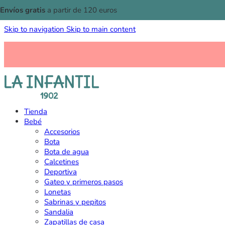
Envíos gratis
a partir de 120 euros
Skip to navigation
Skip to main content
Tienda
Bebé
Accesorios
Bota
Bota de agua
Calcetines
Deportiva
Gateo y primeros pasos
Lonetas
Sabrinas y pepitos
Sandalia
Zapatillas de casa