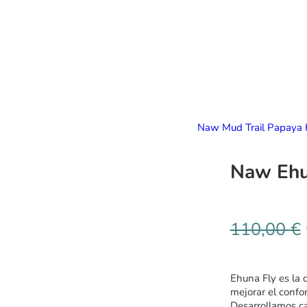
Naw Mud Trail Papaya 
Naw Ehun
110,00
€
Ehuna Fly es la d
mejorar el confor
Desarrollamos ca