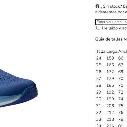
😅 ¿Sin stock? E
avisaremos por 
He leído y ac
Guia de tallas N
Talla
Largo
Anc
24
159
66
25
166
67
26
172
69
27
179
70
28
186
71
29
192
72
30
199
74
31
206
75
32
212
76
33
218
78
34
226
80