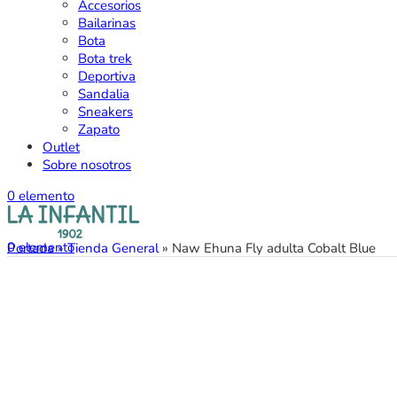
Accesorios
Bailarinas
Bota
Bota trek
Deportiva
Sandalia
Sneakers
Zapato
Outlet
Sobre nosotros
0
elemento
0
elemento
Portada
»
Tienda General
»
Naw Ehuna Fly adulta Cobalt Blue