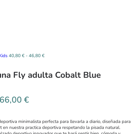
Kids
40,80
€
-
46,80
€
a Fly adulta Cobalt Blue
66,00
€
eportiva minimalista perfecta para llevarla a diario, diseñada para
t en nuestra practica deportiva respetando la pisada natural.
lzado deportivo innovador que te hará sentir bien, cómoda y