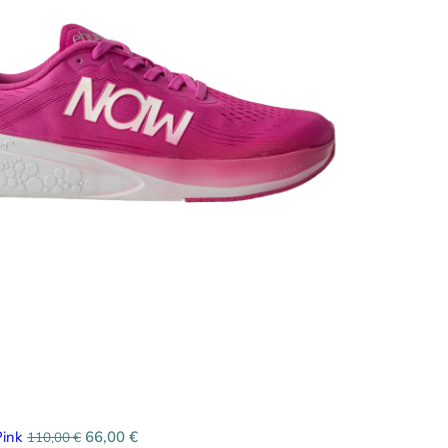
Pink
66,00
€
110,00
€