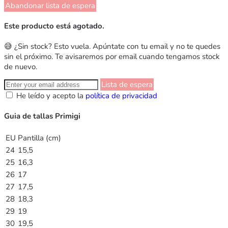
Abandonar lista de espera
Este producto está agotado.
😅 ¿Sin stock? Esto vuela. Apúntate con tu email y no te quedes
sin el próximo. Te avisaremos por email cuando tengamos stock
de nuevo.
Lista de espera
He leído y acepto la
política de privacidad
Guia de tallas Primigi
EU
Pantilla (cm)
24
15,5
25
16,3
26
17
27
17,5
28
18,3
29
19
30
19,5