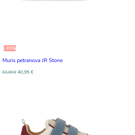
-35%
Muris petranova JR Stone
40,95
€
63,00
€