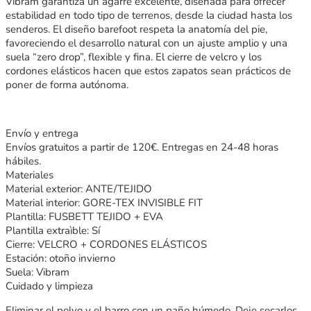
Vibram garantiza un agarre excelente, diseñada para ofrecer
estabilidad en todo tipo de terrenos, desde la ciudad hasta los
senderos. El diseño barefoot respeta la anatomía del pie,
favoreciendo el desarrollo natural con un ajuste amplio y una
suela “zero drop”, flexible y fina. El cierre de velcro y los
cordones elásticos hacen que estos zapatos sean prácticos de
poner de forma autónoma.
Envío y entrega
Envíos gratuitos a partir de 120€. Entregas en 24-48 horas
hábiles.
Materiales
Material exterior: ANTE/TEJIDO
Material interior: GORE-TEX INVISIBLE FIT
Plantilla: FUSBETT TEJIDO + EVA
Plantilla extraìble: Sí
Cierre: VELCRO + CORDONES ELÁSTICOS
Estación: otoño invierno
Suela: Vibram
Cuidado y limpieza
Eliminar el polvo y el barro con un paño húmedo. Deje secarlos