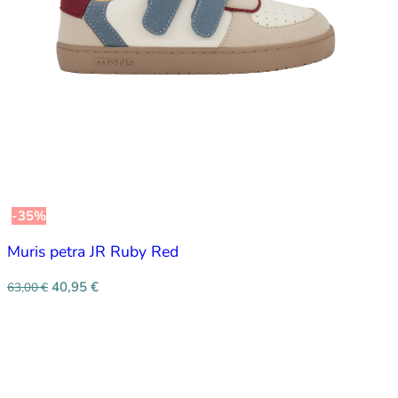
-35%
Muris petra JR Ruby Red
40,95
€
63,00
€