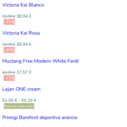
Victoria Kai Blanco
38,94
€
59,90
€
-35%
Victoria Kai Rosa
38,94
€
59,90
€
-40%
Mustang Free Modern White Ferdi
27,57
€
45,95
€
-15%
Lejan ONE cream
51,00
€
-
55,25
€
Nueva colección
Primigi Barefoot deportiva arancio