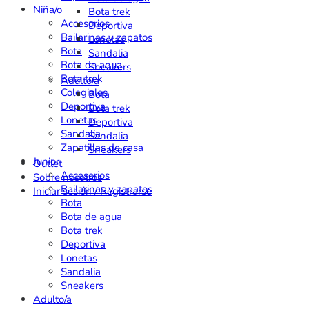
Niña/o
Bota trek
Accesorios
Deportiva
Bailarinas y zapatos
Lonetas
Bota
Sandalia
Bota de agua
Sneakers
Bota trek
Adulto/a
Colegiales
Bota
Deportiva
Bota trek
Lonetas
Deportiva
Sandalia
Sandalia
Zapatillas de casa
Sneakers
Junior
Outlet
Accesorios
Sobre nosotros
Bailarinas y zapatos
Iniciar sesión / Registrarse
Bota
Bota de agua
Bota trek
Deportiva
Lonetas
Sandalia
Sneakers
Adulto/a