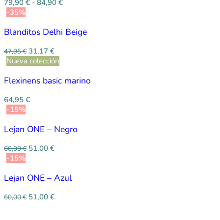
79,90
€
-
84,90
€
-35%
Blanditos Delhi Beige
31,17
€
47,95
€
Nueva colección
Flexinens basic marino
64,95
€
-15%
Lejan ONE – Negro
51,00
€
60,00
€
-15%
Lejan ONE – Azul
51,00
€
60,00
€