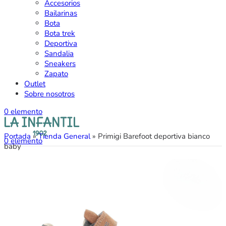
Accesorios
Bailarinas
Bota
Bota trek
Deportiva
Sandalia
Sneakers
Zapato
Outlet
Sobre nosotros
0
elemento
Portada
»
Tienda General
»
Primigi Barefoot deportiva bianco
0
elemento
baby