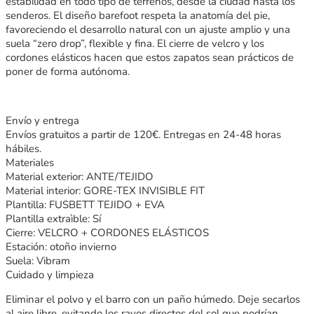
estabilidad en todo tipo de terrenos, desde la ciudad hasta los
senderos. El diseño barefoot respeta la anatomía del pie,
favoreciendo el desarrollo natural con un ajuste amplio y una
suela “zero drop”, flexible y fina. El cierre de velcro y los
cordones elásticos hacen que estos zapatos sean prácticos de
poner de forma autónoma.
Envío y entrega
Envíos gratuitos a partir de 120€. Entregas en 24-48 horas
hábiles.
Materiales
Material exterior: ANTE/TEJIDO
Material interior: GORE-TEX INVISIBLE FIT
Plantilla: FUSBETT TEJIDO + EVA
Plantilla extraìble: Sí
Cierre: VELCRO + CORDONES ELÁSTICOS
Estación: otoño invierno
Suela: Vibram
Cuidado y limpieza
Eliminar el polvo y el barro con un paño húmedo. Deje secarlos
al aire libre, evitando los rayos directos del sol que podrían