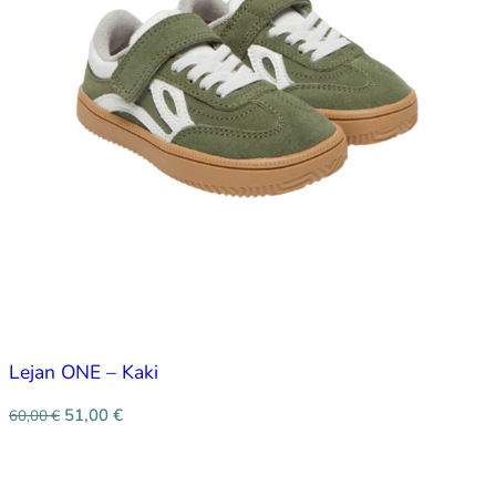
Lejan ONE – Kaki
51,00
€
60,00
€