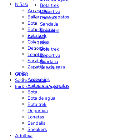
Niña/o
Bota trek
Accesorios
Deportiva
Bailarinas y zapatos
Lonetas
Bota
Sandalia
Bota de agua
Sneakers
Bota trek
Adulto/a
Colegiales
Bota
Deportiva
Bota trek
Lonetas
Deportiva
Sandalia
Sandalia
Zapatillas de casa
Sneakers
Junior
Outlet
Accesorios
Sobre nosotros
Bailarinas y zapatos
Iniciar sesión / Registrarse
Bota
Bota de agua
Bota trek
Deportiva
Lonetas
Sandalia
Sneakers
Adulto/a