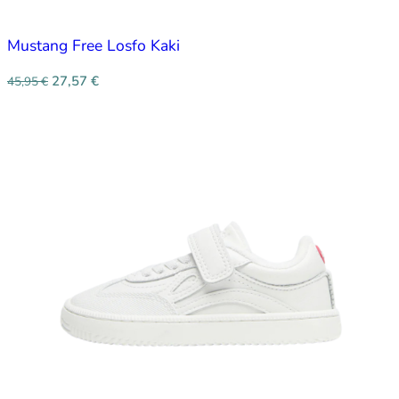
Mustang Free Losfo Kaki
27,57
€
45,95
€