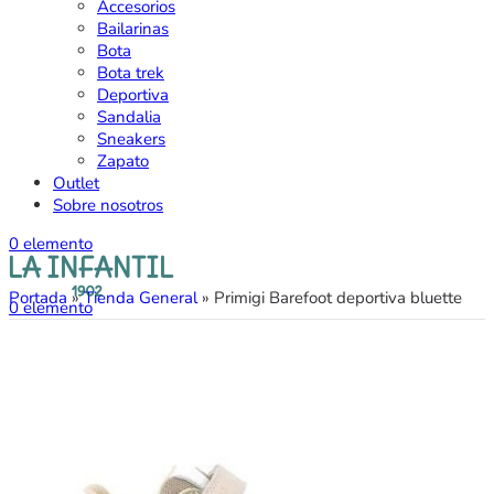
Accesorios
Bailarinas
Bota
Bota trek
Deportiva
Sandalia
Sneakers
Zapato
Outlet
Sobre nosotros
0
elemento
Portada
»
Tienda General
»
Primigi Barefoot deportiva bluette
0
elemento