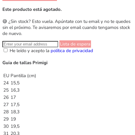
Este producto está agotado.
😅 ¿Sin stock? Esto vuela. Apúntate con tu email y no te quedes
sin el próximo. Te avisaremos por email cuando tengamos stock
de nuevo.
Lista de espera
He leído y acepto la
política de privacidad
Guia de tallas Primigi
EU
Pantilla (cm)
24
15,5
25
16,3
26
17
27
17,5
28
18,3
29
19
30
19,5
31
20,3