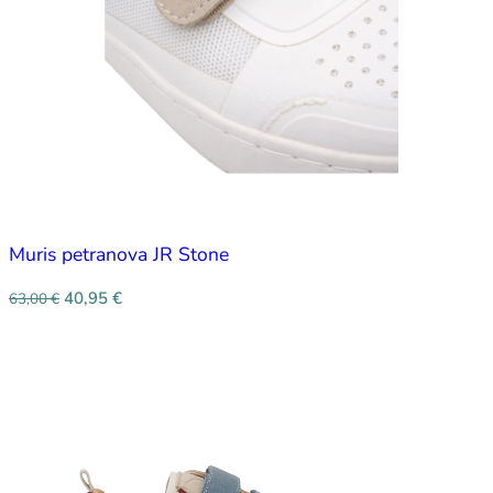
Muris petranova JR Stone
40,95
€
63,00
€