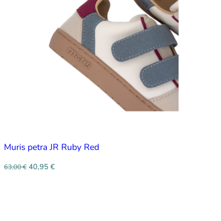
Muris petra JR Ruby Red
40,95
€
63,00
€