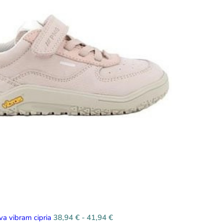
iva vibram cipria
38,94
€
-
41,94
€