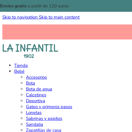
Envíos gratis
a partir de 120 euros
Skip to navigation
Skip to main content
Tienda
Bebé
Accesorios
Bota
Bota de agua
Calcetines
Deportiva
Gateo y primeros pasos
Lonetas
Sabrinas y pepitos
Sandalia
Zapatillas de casa