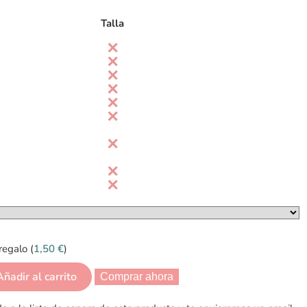
Talla
regalo (
1,50
€
)
Añadir al carrito
Comprar ahora