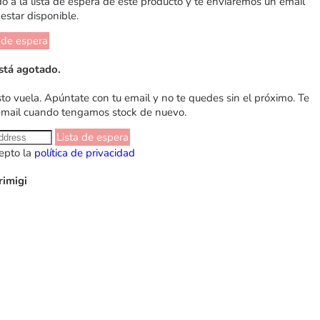
 a la lista de espera de este producto y te enviaremos un email
estar disponible.
 de espera
stá agotado.
sto vuela. Apúntate con tu email y no te quedes sin el próximo. Te
email cuando tengamos stock de nuevo.
Lista de espera
epto la
política de privacidad
rimigi