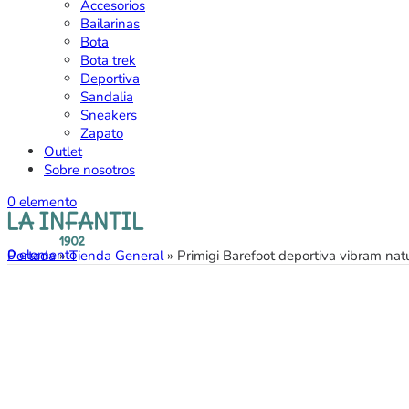
Accesorios
Bailarinas
Bota
Bota trek
Deportiva
Sandalia
Sneakers
Zapato
Outlet
Sobre nosotros
0
elemento
0
elemento
Portada
»
Tienda General
»
Primigi Barefoot deportiva vibram nat