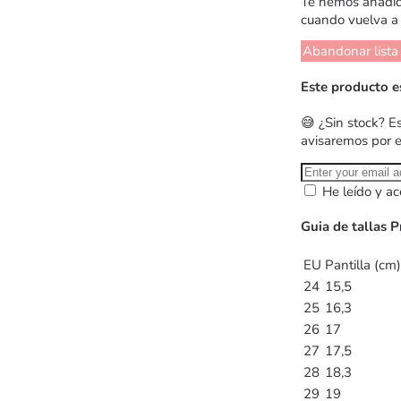
Te hemos añadido
cuando vuelva a 
Abandonar lista
Este producto e
😅 ¿Sin stock? E
avisaremos por 
He leído y ac
Guia de tallas P
EU
Pantilla (cm)
24
15,5
25
16,3
26
17
27
17,5
28
18,3
29
19