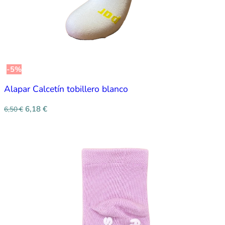
-5%
Alapar Calcetín tobillero blanco
6,18
€
6,50
€