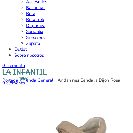
Accesorios
Bailarinas
Bota
Bota trek
Deportiva
Sandalia
Sneakers
Zapato
Outlet
Sobre nosotros
0
elemento
Portada
»
Tienda General
»
Andanines Sandalia Dijon Rosa
0
elemento