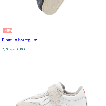
-45%
Plantilla borreguito
2,70
€
-
3,80
€