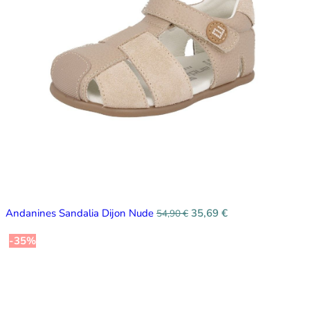
Andanines Sandalia Dijon Nude
35,69
€
54,90
€
-35%