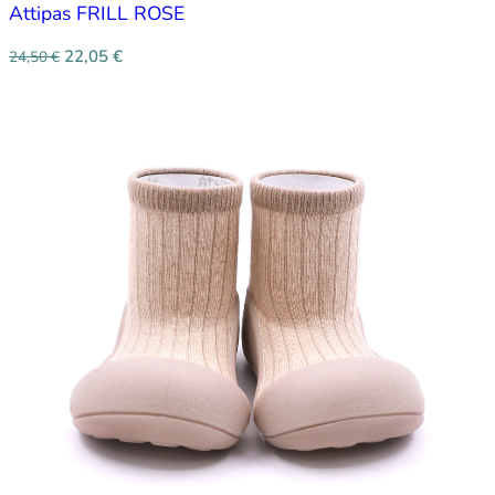
Attipas FRILL ROSE
22,05
€
24,50
€