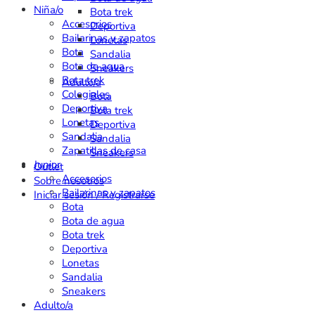
Niña/o
Bota trek
Accesorios
Deportiva
Bailarinas y zapatos
Lonetas
Bota
Sandalia
Bota de agua
Sneakers
Bota trek
Adulto/a
Colegiales
Bota
Deportiva
Bota trek
Lonetas
Deportiva
Sandalia
Sandalia
Zapatillas de casa
Sneakers
Junior
Outlet
Accesorios
Sobre nosotros
Bailarinas y zapatos
Iniciar sesión / Registrarse
Bota
Bota de agua
Bota trek
Deportiva
Lonetas
Sandalia
Sneakers
Adulto/a