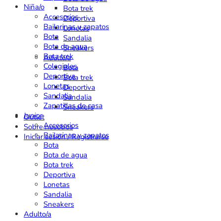
Niña/o
Bota trek
Accesorios
Deportiva
Bailarinas y zapatos
Lonetas
Bota
Sandalia
Bota de agua
Sneakers
Bota trek
Adulto/a
Colegiales
Bota
Deportiva
Bota trek
Lonetas
Deportiva
Sandalia
Sandalia
Zapatillas de casa
Sneakers
Junior
Outlet
Accesorios
Sobre nosotros
Bailarinas y zapatos
Iniciar sesión / Registrarse
Bota
Bota de agua
Bota trek
Deportiva
Lonetas
Sandalia
Sneakers
Adulto/a