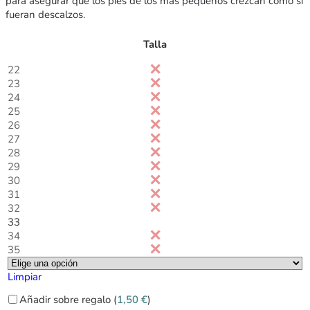
para asegurar que los pies de los más pequeños crezcan como si
fueran descalzos.
Talla
22
23
24
25
26
27
28
29
30
31
32
33
34
35
Limpiar
Añadir sobre regalo (
1,50
€
)