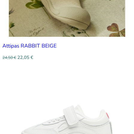
Attipas RABBIT BEIGE
22,05
€
24,50
€