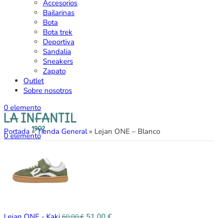
Accesorios
Bailarinas
Bota
Bota trek
Deportiva
Sandalia
Sneakers
Zapato
Outlet
Sobre nosotros
0
elemento
Portada
»
Tienda General
»
Lejan ONE – Blanco
0
elemento
Lejan ONE - Kaki
51,00
€
60,00
€