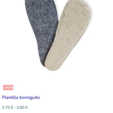
-45%
Plantilla borreguito
2,70
€
-
3,80
€