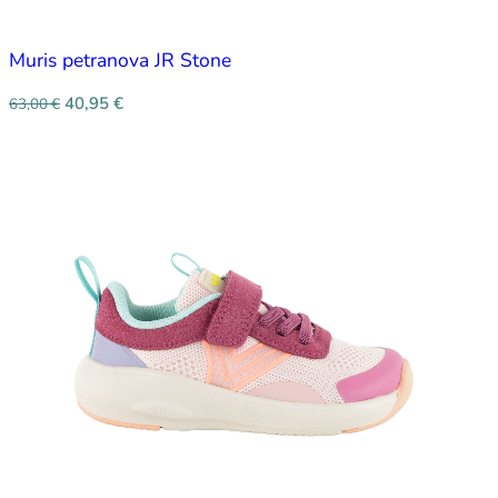
Muris petranova JR Stone
40,95
€
63,00
€