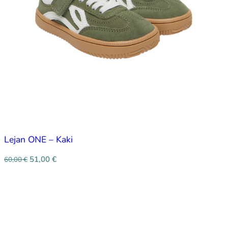
Lejan ONE – Kaki
51,00
€
60,00
€