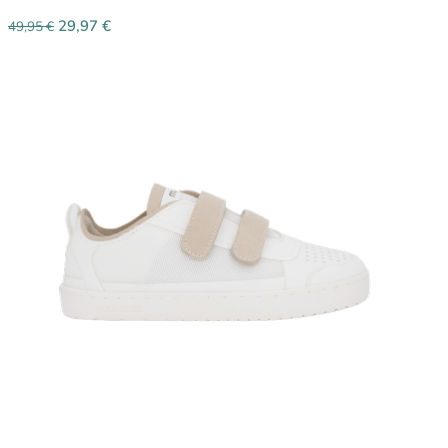
29,97
€
49,95
€