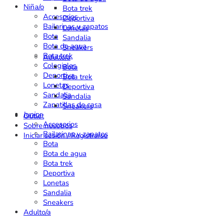
Niña/o
Bota trek
Accesorios
Deportiva
Bailarinas y zapatos
Lonetas
Bota
Sandalia
Bota de agua
Sneakers
Bota trek
Adulto/a
Colegiales
Bota
Deportiva
Bota trek
Lonetas
Deportiva
Sandalia
Sandalia
Zapatillas de casa
Sneakers
Junior
Outlet
Accesorios
Sobre nosotros
Bailarinas y zapatos
Iniciar sesión / Registrarse
Bota
Bota de agua
Bota trek
Deportiva
Lonetas
Sandalia
Sneakers
Adulto/a