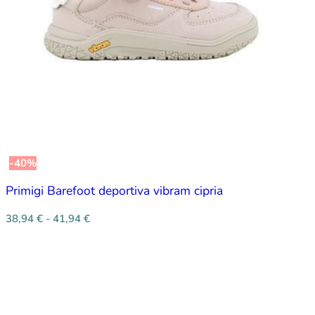
-40%
Primigi Barefoot deportiva vibram cipria
38,94
€
-
41,94
€