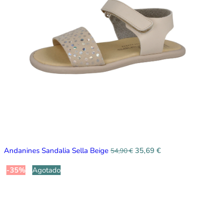
Andanines Sandalia Sella Beige
35,69
€
54,90
€
-35%
Agotado