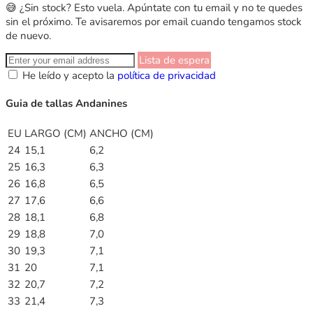
😅 ¿Sin stock? Esto vuela. Apúntate con tu email y no te quedes
sin el próximo. Te avisaremos por email cuando tengamos stock
de nuevo.
Lista de espera
He leído y acepto la
política de privacidad
Guia de tallas Andanines
EU
LARGO (CM)
ANCHO (CM)
24
15,1
6,2
25
16,3
6,3
26
16,8
6,5
27
17,6
6,6
28
18,1
6,8
29
18,8
7,0
30
19,3
7,1
31
20
7,1
32
20,7
7,2
33
21,4
7,3