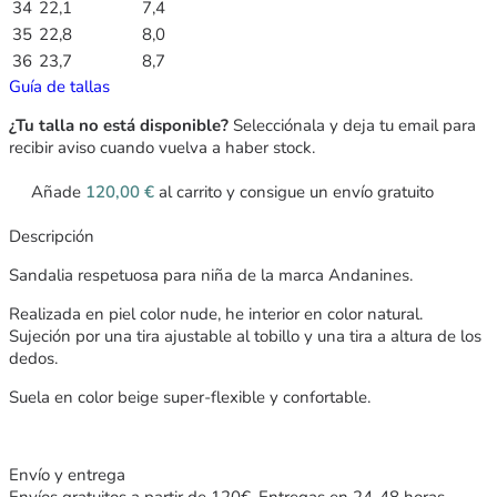
34
22,1
7,4
35
22,8
8,0
36
23,7
8,7
Guía de tallas
¿Tu talla no está disponible?
Selecciónala y deja tu email para
recibir aviso cuando vuelva a haber stock.
Añade
120,00
€
al carrito y consigue un envío gratuito
Descripción
Sandalia respetuosa para niña de la marca Andanines.
Realizada en piel color nude, he interior en color natural.
Sujeción por una tira ajustable al tobillo y una tira a altura de los
dedos.
Suela en color beige super-flexible y confortable.
Envío y entrega
Envíos gratuitos a partir de 120€. Entregas en 24-48 horas