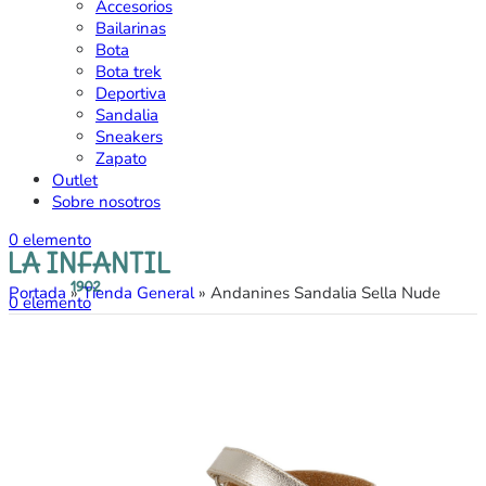
Accesorios
Bailarinas
Bota
Bota trek
Deportiva
Sandalia
Sneakers
Zapato
Outlet
Sobre nosotros
0
elemento
Portada
»
Tienda General
»
Andanines Sandalia Sella Nude
0
elemento