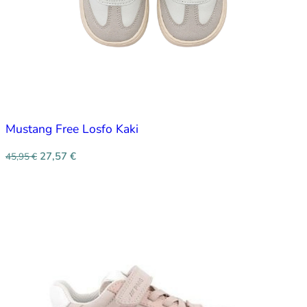
Mustang Free Losfo Kaki
27,57
€
45,95
€