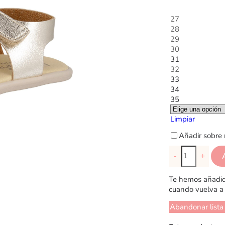
27
28
29
30
31
32
33
34
35
Limpiar
Añadir sobre 
-
+
Te hemos añadido
cuando vuelva a 
Abandonar lista