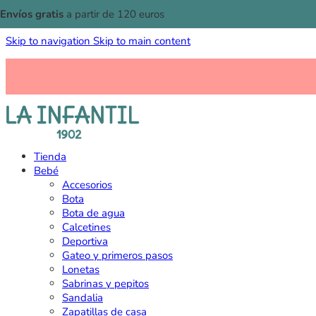
Envíos gratis
a partir de 120 euros
Skip to navigation
Skip to main content
Tienda
Bebé
Accesorios
Bota
Bota de agua
Calcetines
Deportiva
Gateo y primeros pasos
Lonetas
Sabrinas y pepitos
Sandalia
Zapatillas de casa