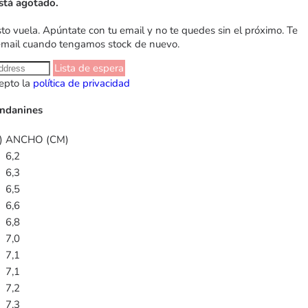
stá agotado.
sto vuela. Apúntate con tu email y no te quedes sin el próximo. Te
email cuando tengamos stock de nuevo.
Lista de espera
epto la
política de privacidad
Andanines
)
ANCHO (CM)
6,2
6,3
6,5
6,6
6,8
7,0
7,1
7,1
7,2
7,3