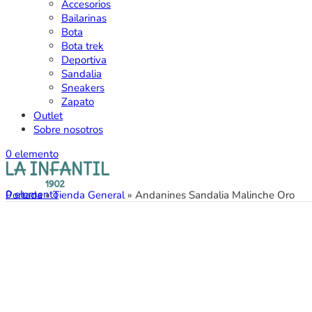
Accesorios
Bailarinas
Bota
Bota trek
Deportiva
Sandalia
Sneakers
Zapato
Outlet
Sobre nosotros
0
elemento
0
elemento
Portada
»
Tienda General
»
Andanines Sandalia Malinche Oro