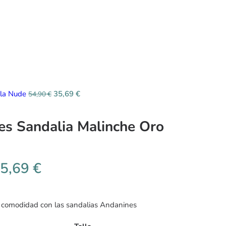
lla Nude
35,69
€
54,90
€
es Sandalia Malinche Oro
5,69
€
y comodidad con las sandalias Andanines