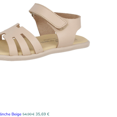
linche Beige
35,69
€
54,90
€