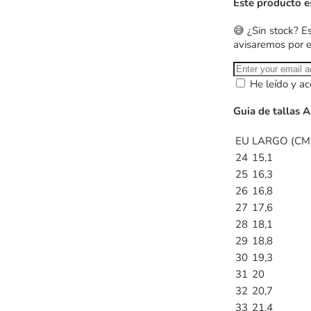
Este producto e
😅 ¿Sin stock? E
avisaremos por 
He leído y ac
Guia de tallas 
EU
LARGO (CM
24
15,1
25
16,3
26
16,8
27
17,6
28
18,1
29
18,8
30
19,3
31
20
32
20,7
33
21,4