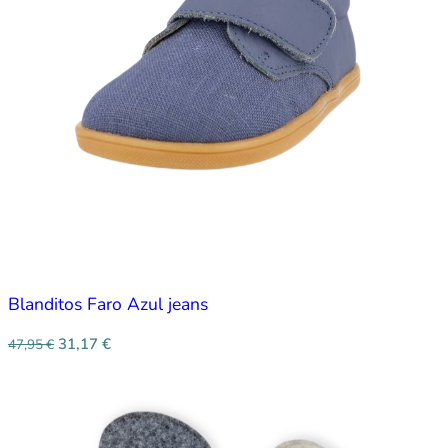
Blanditos Faro Azul jeans
31,17
€
47,95
€