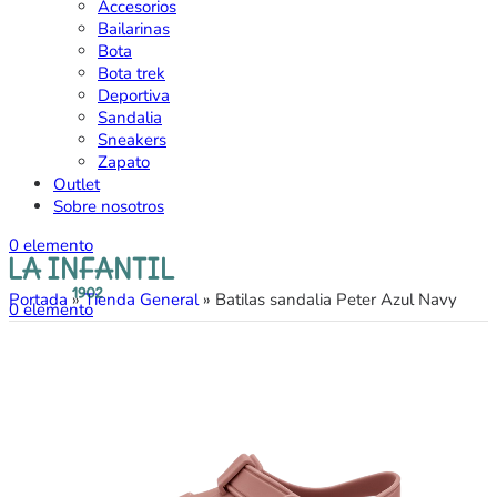
Accesorios
Bailarinas
Bota
Bota trek
Deportiva
Sandalia
Sneakers
Zapato
Outlet
Sobre nosotros
0
elemento
Portada
»
Tienda General
»
Batilas sandalia Peter Azul Navy
0
elemento