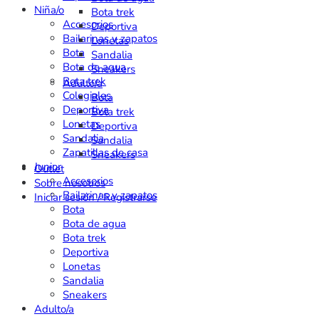
Niña/o
Bota trek
Accesorios
Deportiva
Bailarinas y zapatos
Lonetas
Bota
Sandalia
Bota de agua
Sneakers
Bota trek
Adulto/a
Colegiales
Bota
Deportiva
Bota trek
Lonetas
Deportiva
Sandalia
Sandalia
Zapatillas de casa
Sneakers
Junior
Outlet
Accesorios
Sobre nosotros
Bailarinas y zapatos
Iniciar sesión / Registrarse
Bota
Bota de agua
Bota trek
Deportiva
Lonetas
Sandalia
Sneakers
Adulto/a