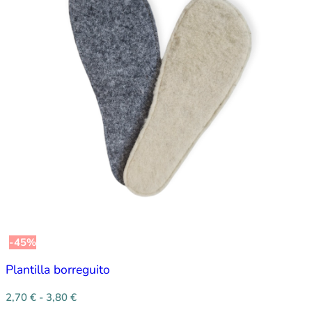
-45%
Plantilla borreguito
2,70
€
-
3,80
€