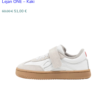
Lejan ONE – Kaki
51,00
€
60,00
€