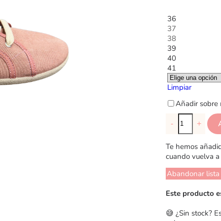
36
37
38
39
40
41
Limpiar
Añadir sobre 
-
+
Te hemos añadido
cuando vuelva a 
Abandonar lista
Este producto e
😅 ¿Sin stock? E