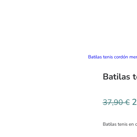
Batilas tenis cordón m
Batilas 
2
37,90
€
Batilas tenis en 