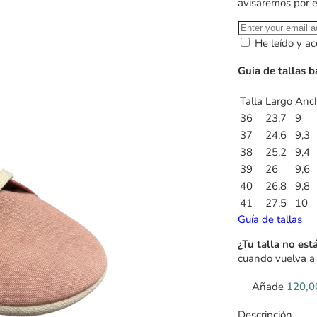
avisaremos por 
He leído y ac
Guia de tallas b
Talla
Largo
Anc
36
23,7
9
37
24,6
9,3
38
25,2
9,4
39
26
9,6
40
26,8
9,8
41
27,5
10
Guía de tallas
¿Tu talla no est
cuando vuelva a 
Añade
120,
Descripción