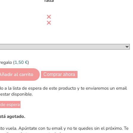
Talla
regalo (
1,50
€
)
Añadir al carrito
Comprar ahora
 a la lista de espera de este producto y te enviaremos un email
estar disponible.
 de espera
stá agotado.
sto vuela. Apúntate con tu email y no te quedes sin el próximo. Te