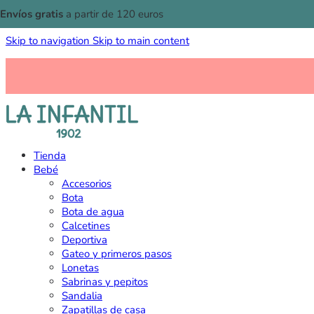
Envíos gratis
a partir de 120 euros
Skip to navigation
Skip to main content
Tienda
Bebé
Accesorios
Bota
Bota de agua
Calcetines
Deportiva
Gateo y primeros pasos
Lonetas
Sabrinas y pepitos
Sandalia
Zapatillas de casa