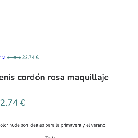
enta
22,74
€
37,90
€
tenis cordón rosa maquillaje
2,74
€
color nude son ideales para la primavera y el verano.