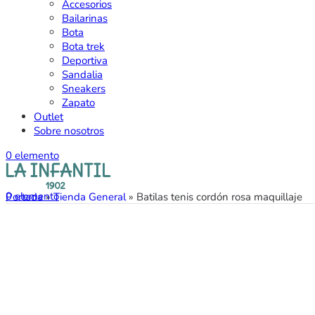
Accesorios
Bailarinas
Bota
Bota trek
Deportiva
Sandalia
Sneakers
Zapato
Outlet
Sobre nosotros
0
elemento
0
elemento
Portada
»
Tienda General
»
Batilas tenis cordón rosa maquillaje