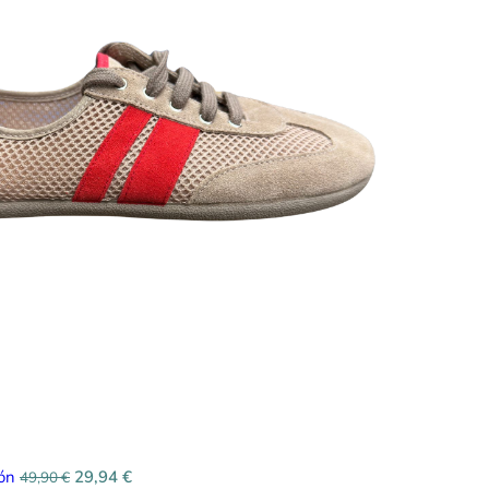
rón
29,94
€
49,90
€